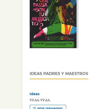
IDEAS PADRES Y MAESTROS
Ideas
VV.AA. VV.AA.
PDF (SPANISH)