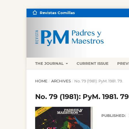
Revistas Comillas
THE JOURNAL
CURRENT ISSUE
PREV
HOME
/
ARCHIVES
/
No. 79 (1981): PyM. 1981. 79.
No. 79 (1981): PyM. 1981. 79
PUBLISHED: