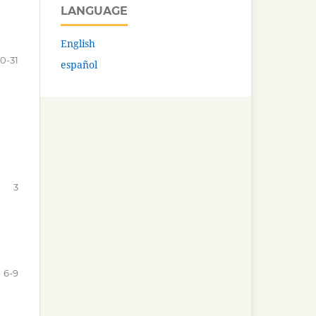
LANGUAGE
English
0-31
español
3
6-9