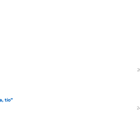
2
, tío”
2