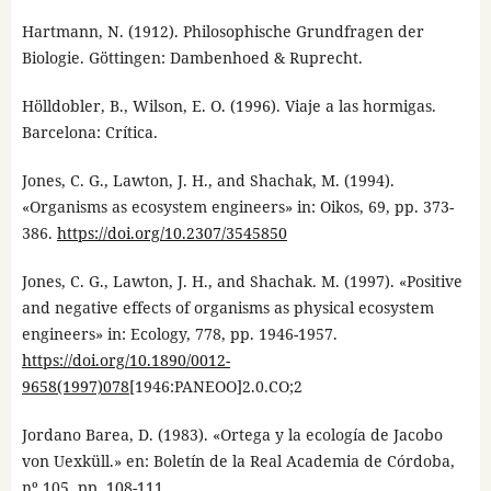
Hartmann, N. (1912). Philosophische Grundfragen der
Biologie. Göttingen: Dambenhoed & Ruprecht.
Hölldobler, B., Wilson, E. O. (1996). Viaje a las hormigas.
Barcelona: Crítica.
Jones, C. G., Lawton, J. H., and Shachak, M. (1994).
«Organisms as ecosystem engineers» in: Oikos, 69, pp. 373-
386.
https://doi.org/10.2307/3545850
Jones, C. G., Lawton, J. H., and Shachak. M. (1997). «Positive
and negative effects of organisms as physical ecosystem
engineers» in: Ecology, 778, pp. 1946-1957.
https://doi.org/10.1890/0012-
9658(1997)078
[1946:PANEOO]2.0.CO;2
Jordano Barea, D. (1983). «Ortega y la ecología de Jacobo
von Uexküll.» en: Boletín de la Real Academia de Córdoba,
nº 105, pp. 108-111.