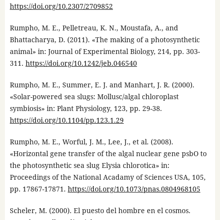
https://doi.org/10.2307/2709852
Rumpho, M. E., Pelletreau, K. N., Moustafa, A., and
Bhattacharya, D. (2011). «The making of a photosynthetic
animal» in: Journal of Experimental Biology, 214, pp. 303-
311.
https://doi.org/10.1242/jeb.046540
Rumpho, M. E., Summer, E. J. and Manhart, J. R. (2000).
«Solar-powered sea slugs: Mollusc/algal chloroplast
symbiosis» in: Plant Physiology, 123, pp. 29-38.
https://doi.org/10.1104/pp.123.1.29
Rumpho, M. E., Worful, J. M., Lee, J., et al. (2008).
«Horizontal gene transfer of the algal nuclear gene psbO to
the photosynthetic sea slug Elysia chlorotica» in:
Proceedings of the National Acadamy of Sciences USA, 105,
pp. 17867-17871.
https://doi.org/10.1073/pnas.0804968105
Scheler, M. (2000). El puesto del hombre en el cosmos.