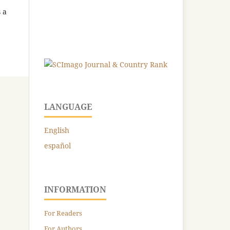
 a
LANGUAGE
English
español
INFORMATION
For Readers
For Authors