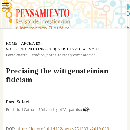
HOME
/
ARCHIVES
/
VOL. 75 NO. 283 S.ESP (2019): SERIE ESPECIAL N.º 9
/
Parte cuarta. Estudios, notas, textos y comentarios
Precising the wittgensteinian
fideism
Enzo Solari
Pontifical Catholic University of Valparaíso
DOI:
https://doi.org/10.14422/pen.v75.i283.y2019.029