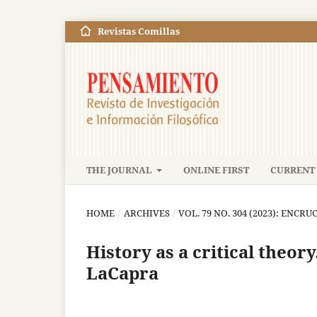
Revistas Comillas
THE JOURNAL
ONLINE FIRST
CURRENT 
HOME
/
ARCHIVES
/
VOL. 79 NO. 304 (2023): ENC
History as a critical theor
LaCapra