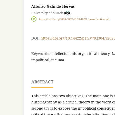
Alfonso Galindo Hervás
University of Murcia
https://orcid.org/0000-0002-9155-402X (unauthenticated)
DOI:
https://doi.org/10.14422/pen.v79.i304.y202
Keywords:
intellectual history, critical theory
impolitical, trauma
ABSTRACT
This article has two objectives. The main one is
historiography as a critical theory in the work
secondary is to expose the impolitical consequ
critical theory that underestimates attention to 