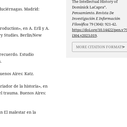
The Intellectual History of
Dominick LaCapra”.
 luciérnagas. Madrid:
Pensamiento. Revista De
Investigación E Información
Filosófica
79 (304): 921-42.
roduction», en A. Erll y A.
https://doi.org/10.14422/pen.v79
y Studies. Berlin/New
i304.y2023.019
.
MORE CITATION FORMATS
 recuerdo. Estudio
.
Buenos Aires: Katz.
riador de la historia», en
 el trauma. Buenos Aires:
en El malestar en la