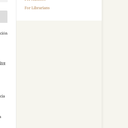
For Librarians
ación
ive
cia
a