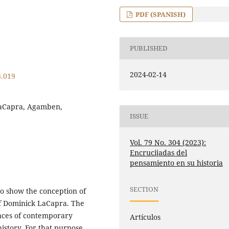
PDF (SPANISH)
PUBLISHED
2024-02-14
3.019
, LaCapra, Agamben,
ISSUE
Vol. 79 No. 304 (2023):
Encrucijadas del
pensamiento en su historia
SECTION
 to show the conception of
 of Dominick LaCapra. The
ences of contemporary
Artículos
history. For that purpose,