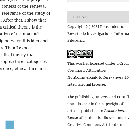
e context of the renewal
 relevance of the study of
LICENSE
. After that, I show that
Copyright (c) 2024 Pensamiento.
 critical theory is the
Revista de Investigación e Inform
ration of trauma and
Filosófica
hip between this idea and
ty. Then I expose
ritical theory that
propose three categories
This work is licensed under a
Creat
ference, ethical turn and
Commons Attribution-
NonCommercial-NoDerivatives 4.0
International License
.
The publishing Universidad Pontifi
Comillas retain the copyright of
articles published in
Pensamiento
.
Reuse of content is allowed under 
Creative Commons Attribution-