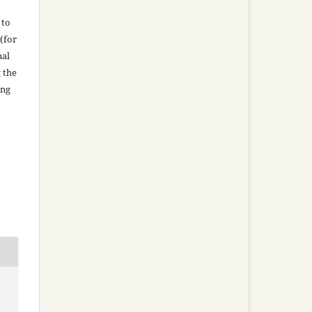
 to
(for
nal
g the
ing