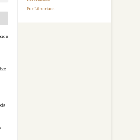
For Librarians
ación
ive
cia
a