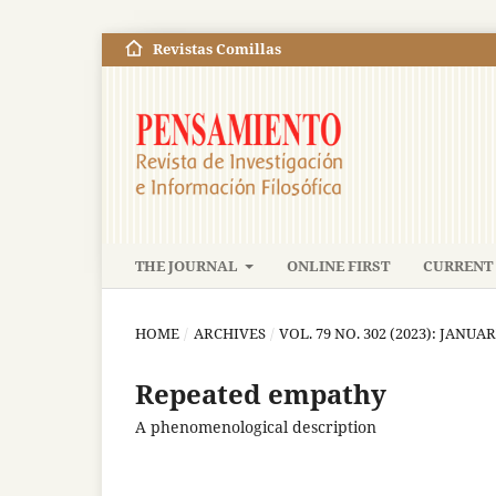
Revistas Comillas
THE JOURNAL
ONLINE FIRST
CURRENT 
HOME
/
ARCHIVES
/
VOL. 79 NO. 302 (2023): JANUA
Repeated empathy
A phenomenological description