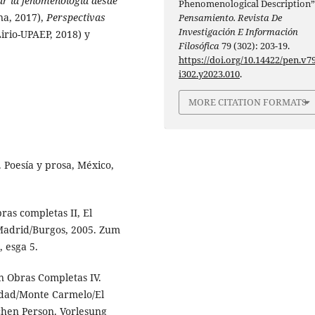
r la fenomenología desde
Phenomenological Description”
na, 2017),
Perspectivas
Pensamiento. Revista De
Investigación E Información
irio-UPAEP, 2018) y
Filosófica
79 (302): 203-19.
https://doi.org/10.14422/pen.v79
i302.y2023.010
.
MORE CITATION FORMATS
. Poesía y prosa, México,
ras completas II, El
Madrid/Burgos, 2005. Zum
 esga 5.
n Obras Completas IV.
lidad/Monte Carmelo/El
hen Person. Vorlesung