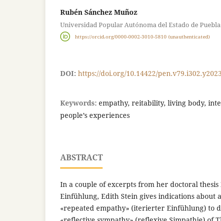
Rubén Sánchez Muñoz
Universidad Popular Autónoma del Estado de Puebla
https://orcid.org/0000-0002-3010-5810 (unauthenticated)
DOI:
https://doi.org/10.14422/pen.v79.i302.y202
Keywords:
empathy, reitability, living body, int
people’s experiences
ABSTRACT
In a couple of excerpts from her doctoral thes
Einfühlung, Edith Stein gives indications about
«repeated empathy» (iterierter Einfühlung) to di
«reflective sympathy» (reflexive Simpathie) of T