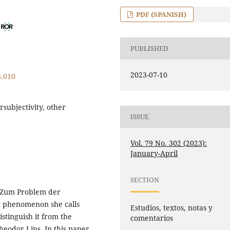
PDF (SPANISH)
PUBLISHED
2023-07-10
3.010
ersubjectivity, other
ISSUE
Vol. 79 No. 302 (2023):
January-April
SECTION
is Zum Problem der
 a phenomenon she calls
Estudios, textos, notas y
stinguish it from the
comentarios
heodor Lips. In this paper