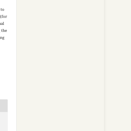
 to
(for
nal
g the
ing