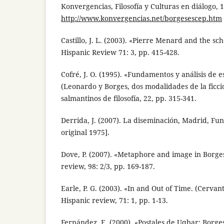
Konvergencias, Filosofía y Culturas en diálogo, 1
http://www.konvergencias.net/borgesescep.htm
Castillo, J. L. (2003). «Pierre Menard and the sch
Hispanic Review 71: 3, pp. 415-428.
Cofré, J. O. (1995). «Fundamentos y análisis de 
(Leonardo y Borges, dos modalidades de la ficc
salmantinos de filosofía, 22, pp. 315-341.
Derrida, J. (2007). La diseminación, Madrid, Fu
original 1975].
Dove, P. (2007). «Metaphore and image in Borges
review, 98: 2/3, pp. 169-187.
Earle, P. G. (2003). «In and Out of Time. (Cervan
Hispanic review, 71: 1, pp. 1-13.
Fernández, E. (2000). «Postales de Uqbar: Borges