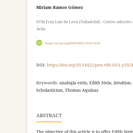
Miriam Ramos Gómez
,
EUM Fray Luis de León (Valladolid) - Centro adscrito 
Ávila
,
https://orcid.org/0000-0002-2916-3220
DOI:
https://doi.org/10.14422/pen.v80.i311.y202
Keywords:
analogia entis, Edith Stein, intuitio
Scholasticism, Thomas Aquinas
ABSTRACT
The objective of this article is to offer Edith Stei