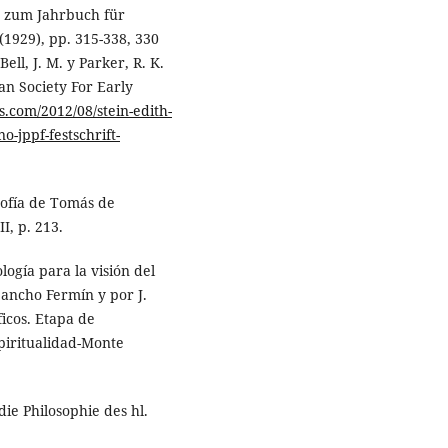
 zum Jahrbuch für
1929), pp. 315-338, 330
Bell, J. M. y Parker, R. K.
an Society For Early
s.com/2012/08/stein-edith-
jppf-festschrift-
osofía de Tomás de
I, p. 213.
logía para la visión del
Sancho Fermín y por J.
ficos. Etapa de
piritualidad-Monte
ie Philosophie des hl.