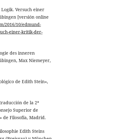
 Logik. Versuch einer
übingen [versión online
com/2016/10/edmund-
uch-einer-kritik-der-
ogie des inneren
Tübingen, Max Niemeyer,
ológico de Edith Stein»,
traducción de la 2ª
onsejo Superior de
s» de Filosofía, Madrid.
ilosophie Edith Steins
iburg (Breisgau) y München,