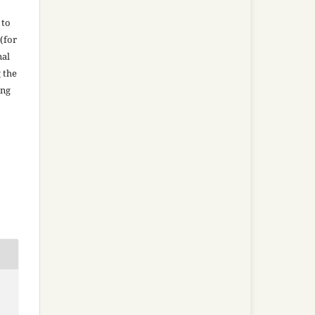
 to
(for
nal
g the
ing