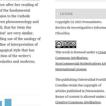
hor after her reading of
 of the fundamental
LICENSE
ion to the Catholic
tween phenomenology and
Copyright (c) 2025 Pensamiento.
l, that for Stein the
Revista de Investigación e Inform
ion" are very similar.
Filosófica
ding use of the analogy of
line of interpretation of
gogical style that has
This work is licensed under a
Creat
tion of the writer's
Commons Attribution-
holastics and moderns.
NonCommercial-NoDerivatives 4.0
International License
.
The publishing Universidad Pontifi
Comillas retain the copyright of
articles published in
Pensamiento
.
Reuse of content is allowed under 
Creative Commons Attribution-