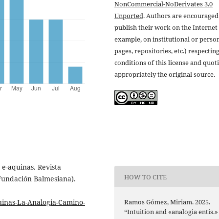
NonCommercial-NoDerivates 3.0
Unported
. Authors are encouraged
publish their work on the Internet 
example, on institutional or perso
pages, repositories, etc.) respectin
conditions of this license and quot
appropriately the original source.
n e-aquinas. Revista
HOW TO CITE
(Fundación Balmesiana).
Ramos Gómez, Miriam. 2025.
uinas-La-Analogia-Camino-
“Intuition and «analogia entis.»