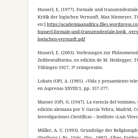
Husserl, E. (1977). Formale und transzendentale
Kritik der logischen Vernunft, Max Niemeyer, T
en:]
https://academiaanalitica.files.wordpress.
husserl-formale-und-transzendentale-logik_-vers
logischen-vernunft.pdf
Husserl, E. (2003). Vorlesungen zur Phänomenol
Zeitbewußtseins, en edición de M. Heidegger. 
Tübingen 1927, 3ª reimpresión.
Lobato (OP), A. (1981). «Vida y pensamiento tele
en Asprenas XXVIII:1, pp. 357-377.
Manser (OP), G. (1947). La esencia del tomismo, 
edición alemana por V. García Yebra, Madrid, C
Investigaciones Científicas – Instituto «Luis Vive
Müller, A. U. (1993). Grundzüge der Religionsph
(Freiburg i. Br., Univ., Diss., 1992), Alber, Fre