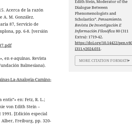
Edith Stein, Moderator of the
Dialogue Between
15. Acerca de la razón
Phenomenologists and
de A. M. González.
Scholastics”.
Pensamiento.
aria 87, Servicio de
Revista De Investigación E
Información Filosófica
80 (311
plona, pp. 6-8. [versión
Extra): 1719-42.
https://doi.org/10.14422/pen.v80
87.pdf
i311.y2024.031
.
», en e-aquinas. Revista
MORE CITATION FORMATS
(Fundación Balmesiana).
uinas-La-Analogia-Camino-
entis”» en: Fetz, R. L.;
hie von Edith Stein –
 1991. [Edición especial
Alber, Freiburg, pp. 320-