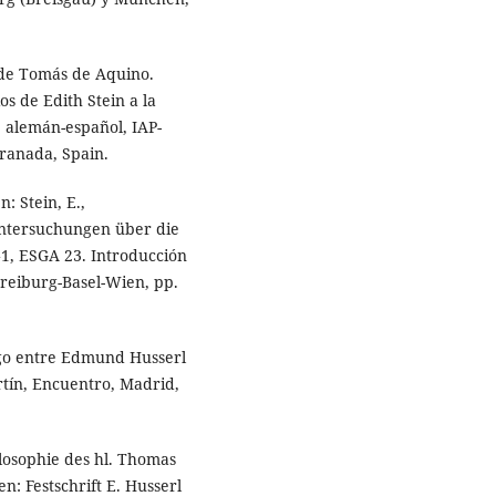
» de Tomás de Aquino.
s de Edith Stein a la
e alemán-español, IAP-
 Granada, Spain.
n: Stein, E.,
ntersuchungen über die
»1, ESGA 23. Introducción
Freiburg-Basel-Wien, pp.
logo entre Edmund Husserl
tín, Encuentro, Madrid,
losophie des hl. Thomas
: Festschrift E. Husserl