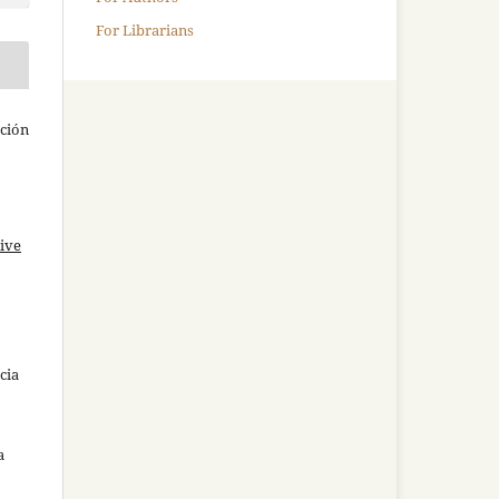
For Librarians
ación
ive
cia
a