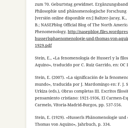
zum 70. Geburtstag gewidmet. Ergänzungsband
Philosophie und phänomenologische Forschung (
[versión online disponible en:] Baltzer-Jaray, K., 
B.; NASEPblog Official Blog of The North Americ
Phenomenology,
http://nasepblog.files.wordpres
husserlsphaenomenologie-und-thomas-von-aquino-
1929.pdf
Stein, E., «La fenomenología de Husserl y la fil
Aquino», traducido por C. Ruiz Garrido, en: OC II
Stein, E. (2007). «La significación de la fenomeno
mundo», traducida por J. Mardomingo en: F. J. 
Urkiza (eds.), Obras completas III. Escritos filosó
pensamiento cristiano: 1921-1936, El Carmen-Es
Carmelo, Vitoria-Madrid-Burgos, pp. 537-556.
Stein, E. (1929). «Husserls Phänomenologie und d
Thomas von Aquino», Jahrbuch, p. 334.