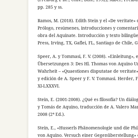
pp. 285 y ss.
Ramos, M. (2018). Edith Stein y el «De veritate
Prólogo, resúmenes, introducciones y comentario
obra del Aquinate. Introducción y texto bilingü
Press, Irving, TX, Gaflei, FL, Santiago de Chile,
Speer, A. y Tommasi, F. V. (2008). «Einleitung», e
Übersetzungen 3: Des Hl. Thomas von Aquino U
Wahrheit – «Quaestiones disputatae de veritate
y edición de A. Speer y F. V. Tommasi. Herder, 
XI-LXXXVI.
Stein, E. (2001-2008). ¿Qué es filosofía? Un diá
y Tomás de Aquino, traducción de A. Valero Mar
2008 (2ª Ed.).
Stein, E., «Husserls Phänomenologie und die Phi
von Aquino. Versuch einer Gegenüberstellung» en