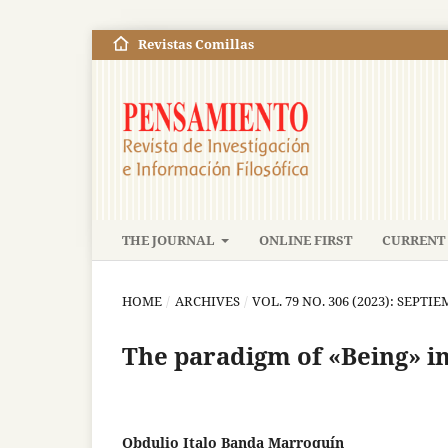
Revistas Comillas
THE JOURNAL
ONLINE FIRST
CURRENT 
HOME
/
ARCHIVES
/
VOL. 79 NO. 306 (2023): SEPT
The paradigm of «Being» i
Obdulio Italo Banda Marroquín