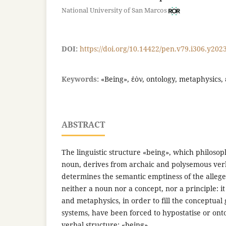
National University of San Marcos
DOI:
https://doi.org/10.14422/pen.v79.i306.y202
Keywords:
«Being», ἐὸν, ontology, metaphysics, 
ABSTRACT
The linguistic structure «being», which philosop
noun, derives from archaic and polysemous ver
determines the semantic emptiness of the allege
neither a noun nor a concept, nor a principle: it 
and metaphysics, in order to fill the conceptual 
systems, have been forced to hypostatise or onto
verbal structure: «being».