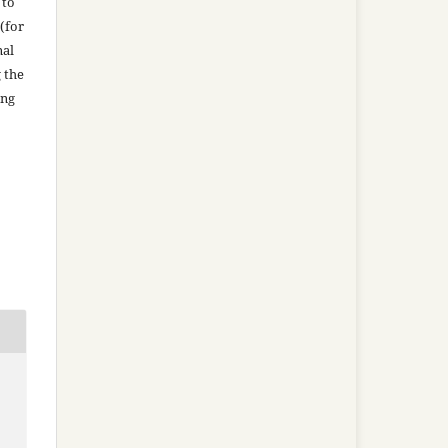
 to
(for
nal
g the
ing