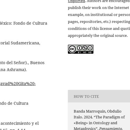
Unported
. Authors are encouraged
publish their work on the Internet 
example, on institutional or perso
pages, repositories, etc.) respectin
México: Fondo de Cultura
conditions of this license and quot
appropriately the original source.
itorial Sudamericana,
to del Señor)., Buenos
hna Ashrama).
agavad%20Gita%20-
HOW TO CITE
ondo de Cultura
Banda Marroquín, Obdulio
Italo. 2024. “The Paradigm of
«Being» in Ontology and
 acontecimiento y el
Metaphysics”.
Pensamiento.