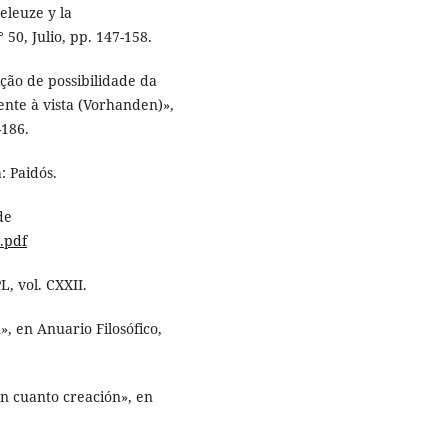
Deleuze y la
° 50, Julio, pp. 147-158.
ção de possibilidade da
nte à vista (Vorhanden)»,
-186.
: Paidós.
de
a.pdf
L, vol. CXXII.
», en Anuario Filosófico,
en cuanto creación», en