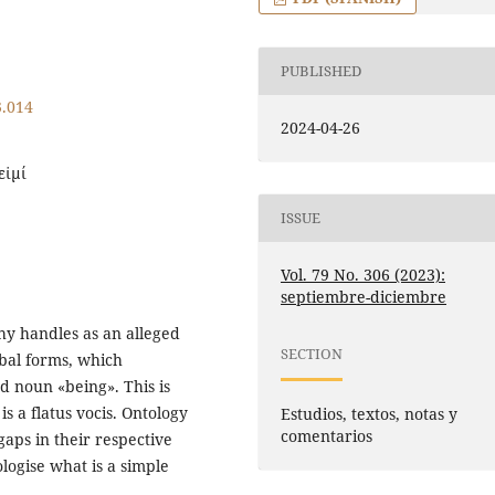
PUBLISHED
3.014
2024-04-26
εἰμί
ISSUE
Vol. 79 No. 306 (2023):
septiembre-diciembre
hy handles as an alleged
SECTION
bal forms, which
d noun «being». This is
is a flatus vocis. Ontology
Estudios, textos, notas y
comentarios
gaps in their respective
logise what is a simple