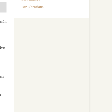
For Librarians
ación
ive
cia
a