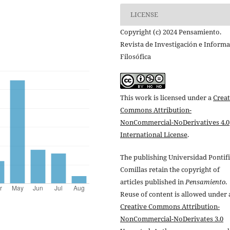
LICENSE
Copyright (c) 2024 Pensamiento.
Revista de Investigación e Inform
Filosófica
This work is licensed under a
Creat
Commons Attribution-
NonCommercial-NoDerivatives 4.0
International License
.
The publishing Universidad Pontifi
Comillas retain the copyright of
articles published in
Pensamiento
.
Reuse of content is allowed under 
Creative Commons Attribution-
NonCommercial-NoDerivates 3.0