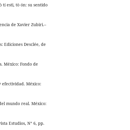
 tí esti, tò ón: su sentido
gencia de Xavier Zubiri.–
es: Ediciones Desclée, de
s. México: Fondo de
y efectividad. México:
 del mundo real. México:
ista Estudios, N° 6, pp.