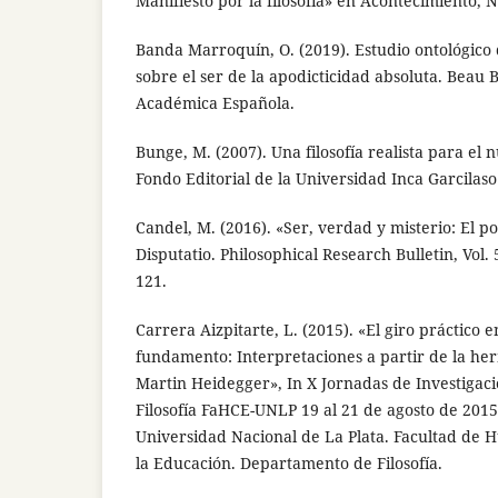
Manifiesto por la filosofía» en Acontecimiento, N
Banda Marroquín, O. (2019). Estudio ontológico d
sobre el ser de la apodicticidad absoluta. Beau B
Académica Española.
Bunge, M. (2007). Una filosofía realista para el 
Fondo Editorial de la Universidad Inca Garcilaso
Candel, M. (2016). «Ser, verdad y misterio: El 
Disputatio. Philosophical Research Bulletin, Vol. 
121.
Carrera Aizpitarte, L. (2015). «El giro práctico 
fundamento: Interpretaciones a partir de la her
Martin Heidegger», In X Jornadas de Investigac
Filosofía FaHCE-UNLP 19 al 21 de agosto de 201
Universidad Nacional de La Plata. Facultad de 
la Educación. Departamento de Filosofía.