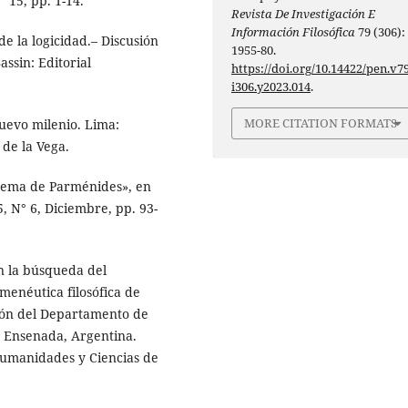
° 15, pp. 1-14.
Revista De Investigación E
Información Filosófica
79 (306):
e la logicidad.– Discusión
1955-80.
assin: Editorial
https://doi.org/10.14422/pen.v79
i306.y2023.014
.
MORE CITATION FORMATS
nuevo milenio. Lima:
 de la Vega.
poema de Parménides», en
5, N° 6, Diciembre, pp. 93-
en la búsqueda del
menéutica filosófica de
ión del Departamento de
5 Ensenada, Argentina.
Humanidades y Ciencias de