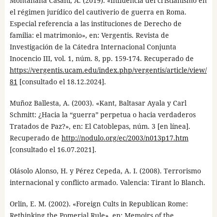
Montañana Casaní, A. (2019). «Influencia del cristianismo en
el régimen jurídico del cautiverio de guerra en Roma.
Especial referencia a las instituciones de Derecho de
familia: el matrimonio», en: Vergentis. Revista de
Investigación de la Cátedra Internacional Conjunta
Inocencio III, vol. 1, núm. 8, pp. 159-174. Recuperado de
https://vergentis.ucam.edu/index.php/vergentis/article/view/
81
[consultado el 18.12.2024].
Muñoz Ballesta, A. (2003). «Kant, Baltasar Ayala y Carl
Schmitt: ¿Hacia la “guerra” perpetua o hacia verdaderos
Tratados de Paz?», en: El Catoblepas, núm. 3 [en línea].
Recuperado de
http://nodulo.org/ec/2003/n013p17.htm
[consultado el 16.07.2021].
Olásolo Alonso, H. y Pérez Cepeda, A. I. (2008). Terrorismo
internacional y conflicto armado. Valencia: Tirant lo Blanch.
Orlin, E. M. (2002). «Foreign Cults in Republican Rome:
Rethinking the Pomerial Rule», en: Memoirs of the