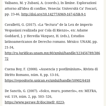
Valisano, M. y Zubani, A. (coords.), In limine. Esplorazioni
attorno all’idea di confine, Venecia: Università Ca’ Foscari,
pp. 23-46,
http://doi.org/10.14277/6969-167-6/SR-9-1
Cavalletti, G. (2017). «La “lectura” de la Lex de imperio
Vespasiani realizada por Cola di Rienzo», en: Adame
Goddard, J. y Heredia Vázquez, H. (eds.), Estudios
latinoamericanos de Derecho romano. México: UNAM, pp.
21-34,
http://ru.juridicas.unam.mx:80/xmlui/handle/123456789/386
72
Cuena Boy, F. (2008). «Ausencia y postliminium», Rivista di
Diritto Romano, núm. 8, pp. 13-16,
https://repositorio.unican.es/xmlui/handle/10902/6418
De Sanctis, G. (2007). «Solco, muro, pomerio», en: MEFRA,
vol. 119, núm. 2, pp. 503- 526,
https://www.persee.fr/doc/mefr_0223-