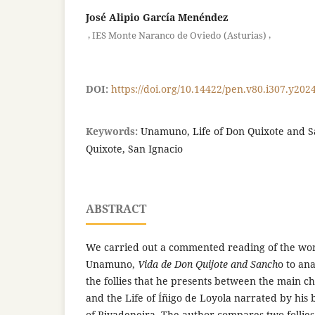
José Alipio García Menéndez
,
,
IES Monte Naranco de Oviedo (Asturias)
DOI:
https://doi.org/10.14422/pen.v80.i307.y202
Keywords:
Unamuno, Life of Don Quixote and 
Quixote, San Ignacio
ABSTRACT
We carried out a commented reading of the wor
Unamuno,
Vida de Don Quijote and Sanch
o to an
the follies that he presents between the main c
and the Life of Íñigo de Loyola narrated by his
of Rivadeneira. The author compares two follies 