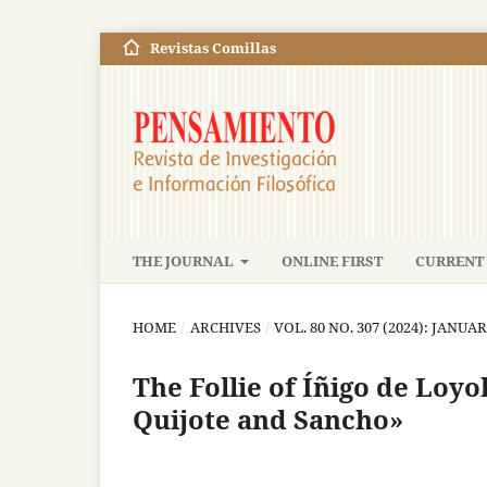
Revistas Comillas
THE JOURNAL
ONLINE FIRST
CURRENT 
HOME
/
ARCHIVES
/
VOL. 80 NO. 307 (2024): JANUA
The Follie of Íñigo de Loy
Quijote and Sancho»