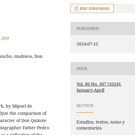
PDF (SPANISH)
PUBLISHED
4.009
2024-07-12
Sancho, madness, Don
ISSUE
Vol. 80 No. 307 (2024):
January-April
SECTION
k, by Miguel de
alyze the comparison of
haracter of Don Quixote
Estudios, textos, notas y
 biographer Father Pedro
comentarios
as a reflection of the