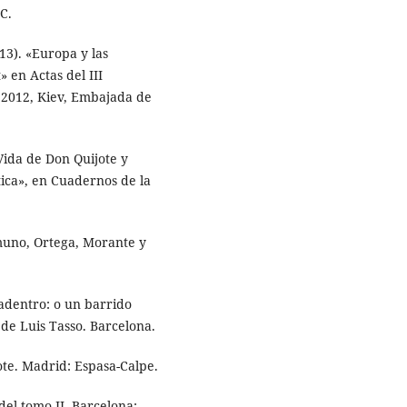
C.
13). «Europa y las
 en Actas del III
 2012, Kiev, Embajada de
Vida de Don Quijote y
ca», en Cuadernos de la
amuno, Ortega, Morante y
 adentro: o un barrido
 de Luis Tasso. Barcelona.
jote. Madrid: Espasa-Calpe.
del tomo II. Barcelona: