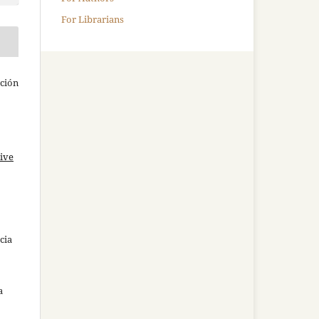
For Librarians
ación
ive
cia
a