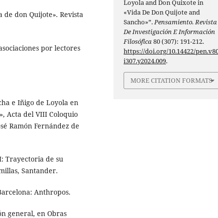
Loyola and Don Quixote in
«Vida De Don Quijote and
a de don Quijote». Revista
Sancho»”.
Pensamiento. Revista
De Investigación E Información
Filosófica
80 (307): 191-212.
asociaciones por lectores
https://doi.org/10.14422/pen.v80
i307.y2024.009
.
MORE CITATION FORMATS
cha e Iñigo de Loyola en
 Acta del VIII Coloquio
José Ramón Fernández de
: Trayectoria de su
omillas, Santander.
. Barcelona: Anthropos.
ión general, en Obras