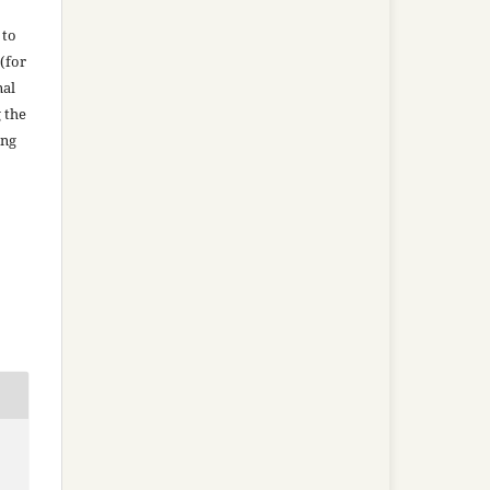
 to
(for
nal
g the
ing