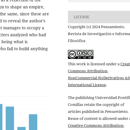
him to shape an empire,
 the same, since these are
LICENSE
 to reveal the author’s
Copyright (c) 2024 Pensamiento.
at manages to occupy a
Revista de Investigación e Inform
racters analyzed who had
Filosófica
 being what is
o fail to build anything
This work is licensed under a
Creat
Commons Attribution-
NonCommercial-NoDerivatives 4.0
International License
.
The publishing Universidad Pontifi
Comillas retain the copyright of
articles published in
Pensamiento
.
Reuse of content is allowed under 
Creative Commons Attribution-