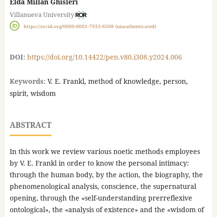
Elda Millán Ghisleri
Villanueva University
https://orcid.org/0000-0001-7933-6508 (unauthenticated)
DOI:
https://doi.org/10.14422/pen.v80.i308.y2024.006
Keywords:
V. E. Frankl, method of knowledge, person,
spirit, wisdom
ABSTRACT
In this work we review various noetic methods employees
by V. E. Frankl in order to know the personal intimacy:
through the human body, by the action, the biography, the
phenomenological analysis, conscience, the supernatural
opening, through the «self-understanding prerreflexive
ontological», the «analysis of existence» and the «wisdom of