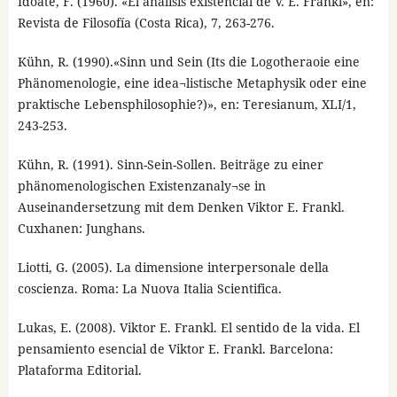
Idoate, F. (1960). «El análisis existencial de V. E. Frankl», en:
Revista de Filosofía (Costa Rica), 7, 263-276.
Kühn, R. (1990).«Sinn und Sein (Its die Logotheraoie eine
Phänomenologie, eine idea¬listische Metaphysik oder eine
praktische Lebensphilosophie?)», en: Teresianum, XLI/1,
243-253.
Kühn, R. (1991). Sinn-Sein-Sollen. Beiträge zu einer
phänomenologischen Existenzanaly¬se in
Auseinandersetzung mit dem Denken Viktor E. Frankl.
Cuxhanen: Junghans.
Liotti, G. (2005). La dimensione interpersonale della
coscienza. Roma: La Nuova Italia Scientifica.
Lukas, E. (2008). Viktor E. Frankl. El sentido de la vida. El
pensamiento esencial de Viktor E. Frankl. Barcelona:
Plataforma Editorial.