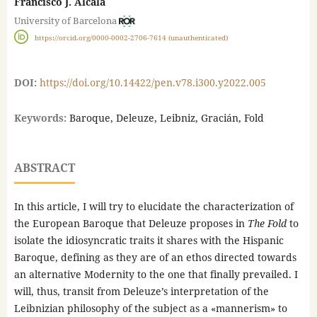
Francisco J. Alcalá
University of Barcelona
https://orcid.org/0000-0002-2706-7614 (unauthenticated)
DOI:
https://doi.org/10.14422/pen.v78.i300.y2022.005
Keywords:
Baroque, Deleuze, Leibniz, Gracián, Fold
ABSTRACT
In this article, I will try to elucidate the characterization of
the European Baroque that Deleuze proposes in
The Fold
to
isolate the idiosyncratic traits it shares with the Hispanic
Baroque, defining as they are of an ethos directed towards
an alternative Modernity to the one that finally prevailed. I
will, thus, transit from Deleuze’s interpretation of the
Leibnizian philosophy of the subject as a «mannerism» to