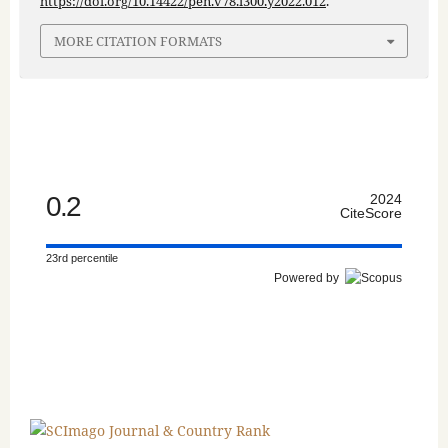
https://doi.org/10.14422/pen.v78.i300.y2022.012
.
MORE CITATION FORMATS
0.2
2024
CiteScore
23rd percentile
Powered by