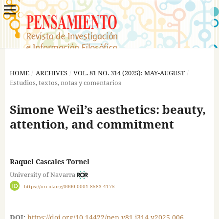
HOME
/
ARCHIVES
/
VOL. 81 NO. 314 (2025): MAY-AUGUST
/
Estudios, textos, notas y comentarios
Simone Weil’s aesthetics: beauty,
attention, and commitment
Raquel Cascales Tornel
University of Navarra
https://orcid.org/0000-0001-8583-4175
DOI:
https://doi.org/10.14422/pen.v81.i314.y2025.006