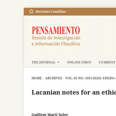
Revistas Comillas
THE JOURNAL
ONLINE FIRST
CURRENT 
HOME
/
ARCHIVES
/
VOL. 82 NO. 318 (2026): ENERO
Lacanian notes for an ethi
Guillem Martí Soler