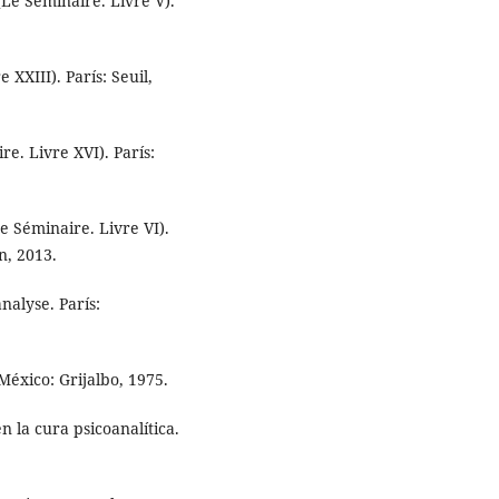
(Le Séminaire. Livre V).
XXIII). París: Seuil,
e. Livre XVI). París:
e Séminaire. Livre VI).
n, 2013.
nalyse. París:
México: Grijalbo, 1975.
n la cura psicoanalítica.