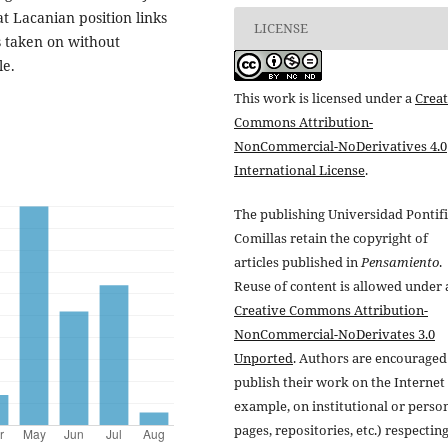
hat Lacanian position links
LICENSE
is taken on without
le.
This work is licensed under a
Creat
Commons Attribution-
NonCommercial-NoDerivatives 4.0
International License
.
The publishing Universidad Pontifi
Comillas retain the copyright of
articles published in
Pensamiento
.
Reuse of content is allowed under 
Creative Commons Attribution-
NonCommercial-NoDerivates 3.0
Unported
. Authors are encouraged
publish their work on the Internet 
example, on institutional or perso
pages, repositories, etc.) respectin