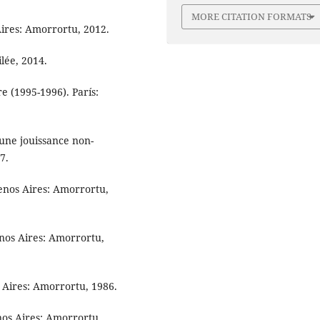
MORE CITATION FORMATS
Aires: Amorrortu, 2012.
ilée, 2014.
e (1995-1996). París:
 une jouissance non-
7.
enos Aires: Amorrortu,
nos Aires: Amorrortu,
 Aires: Amorrortu, 1986.
nos Aires: Amorrortu,