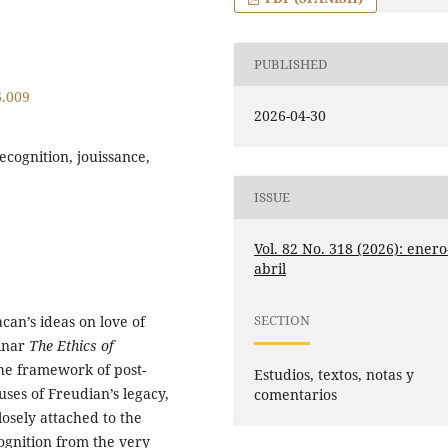
PUBLISHED
6.009
2026-04-30
ecognition, jouissance,
ISSUE
Vol. 82 No. 318 (2026): enero
abril
SECTION
can’s ideas on love of
minar
The Ethics of
the framework of post-
Estudios, textos, notas y
uses of Freudian’s legacy,
comentarios
osely attached to the
cognition from the very