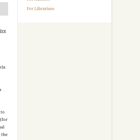
For Librarians
ive
cia
a
 to
(for
nal
g the