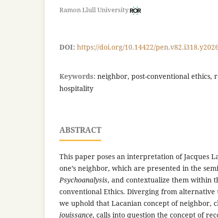
Ramon Llull University
DOI:
https://doi.org/10.14422/pen.v82.i318.y202
Keywords:
neighbor, post-conventional ethics, r
hospitality
ABSTRACT
This paper poses an interpretation of Jacques La
one’s neighbor, which are presented in the se
Psychoanalysis
, and contextualize them within 
conventional Ethics. Diverging from alternative 
we uphold that Lacanian concept of neighbor, cl
jouissance
, calls into question the concept of re