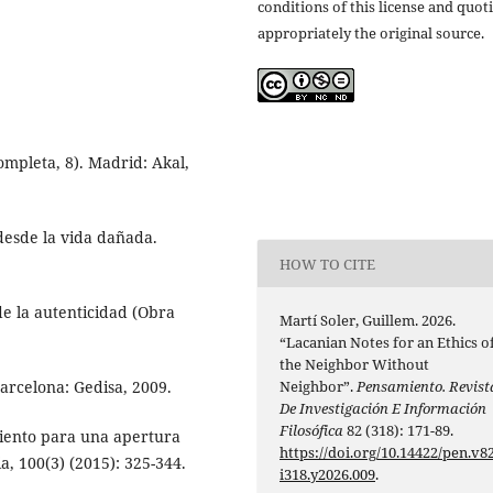
conditions of this license and quot
appropriately the original source.
ompleta, 8). Madrid: Akal,
desde la vida dañada.
HOW TO CITE
de la autenticidad (Obra
Martí Soler, Guillem. 2026.
“Lacanian Notes for an Ethics o
the Neighbor Without
Neighbor”.
Pensamiento. Revist
arcelona: Gedisa, 2009.
De Investigación E Información
Filosófica
82 (318): 171-89.
miento para una apertura
https://doi.org/10.14422/pen.v82
a, 100(3) (2015): 325-344.
i318.y2026.009
.