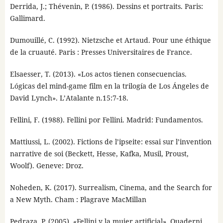
Derrida, J.; Thévenin, P. (1986). Dessins et portraits. Paris:
Gallimard.
Dumouillé, C. (1992). Nietzsche et Artaud. Pour une éthique
de la cruauté. Paris : Presses Universitaires de France.
Elsaesser, T. (2013). «Los actos tienen consecuencias.
Lógicas del mind-game film en la trilogía de Los Ángeles de
David Lynch». L’Atalante n.15:7-18.
Fellini, F. (1988). Fellini por Fellini. Madrid: Fundamentos.
Mattiussi, L. (2002). Fictions de l’ipseite: essai sur l’invention
narrative de soi (Beckett, Hesse, Kafka, Musil, Proust,
Woolf). Geneve: Droz.
Noheden, K. (2017). Surrealism, Cinema, and the Search for
a New Myth. Cham : Plagrave MacMillan
Pedraza, P. (2005). «Fellini y la mujer artificial». Quaderni