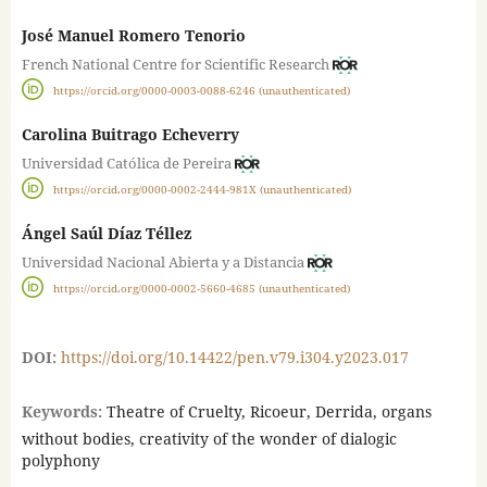
José Manuel Romero Tenorio
French National Centre for Scientific Research
https://orcid.org/0000-0003-0088-6246 (unauthenticated)
Carolina Buitrago Echeverry
Universidad Católica de Pereira
https://orcid.org/0000-0002-2444-981X (unauthenticated)
Ángel Saúl Díaz Téllez
Universidad Nacional Abierta y a Distancia
https://orcid.org/0000-0002-5660-4685 (unauthenticated)
DOI:
https://doi.org/10.14422/pen.v79.i304.y2023.017
Keywords:
Theatre of Cruelty, Ricoeur, Derrida, organs
without bodies, creativity of the wonder of dialogic
polyphony