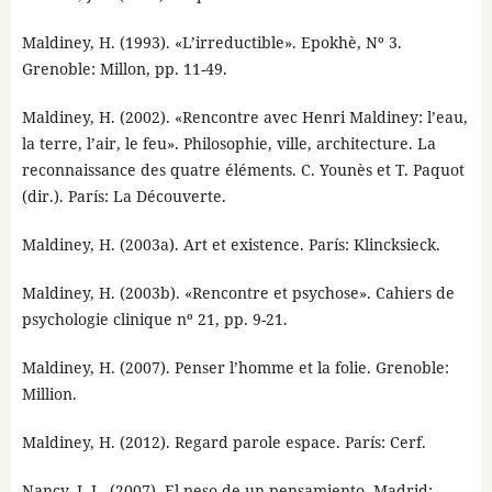
Maldiney, H. (1993). «L’irreductible». Epokhè, Nº 3.
Grenoble: Millon, pp. 11-49.
Maldiney, H. (2002). «Rencontre avec Henri Maldiney: l’eau,
la terre, l’air, le feu». Philosophie, ville, architecture. La
reconnaissance des quatre éléments. C. Younès et T. Paquot
(dir.). París: La Découverte.
Maldiney, H. (2003a). Art et existence. París: Klincksieck.
Maldiney, H. (2003b). «Rencontre et psychose». Cahiers de
psychologie clinique nº 21, pp. 9-21.
Maldiney, H. (2007). Penser l’homme et la folie. Grenoble:
Million.
Maldiney, H. (2012). Regard parole espace. París: Cerf.
Nancy, J.-L. (2007). El peso de un pensamiento. Madrid: