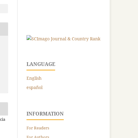
LANGUAGE
English
español
INFORMATION
cia
For Readers
For Authors