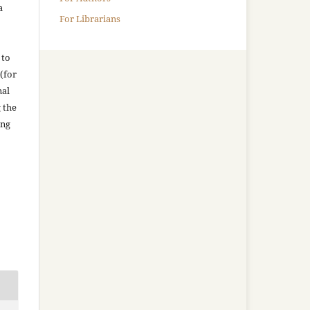
a
For Librarians
 to
(for
nal
g the
ing