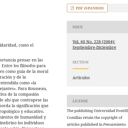
PDF (SPANISH)
ISSUE
Vol. 60 No. 228 (2004):
lidaridad, como el
Septiembre-Diciembre
ortancia pensar en las
SECTION
 Entre los filósofos para
ivo como guía de la moral
ración y de la
Artículos
 entendida como «la
ejantes». Para Rousseau,
tiva de la compasión
 de ahí que contrapese las
LICENSE
borda la significación que
The publishing Universidad Pontifi
ropológico y educativo.
timientos de humanidad y
Comillas retain the copyright of
ginebrino los individuos
articles published in
Pensamiento
.