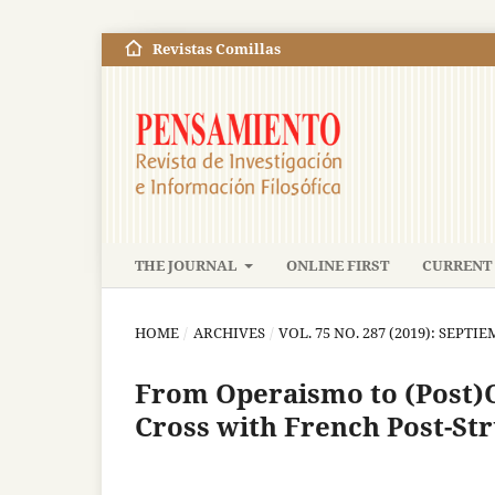
Revistas Comillas
THE JOURNAL
ONLINE FIRST
CURRENT 
HOME
/
ARCHIVES
/
VOL. 75 NO. 287 (2019): SEPT
From Operaismo to (Post)
Cross with French Post-St