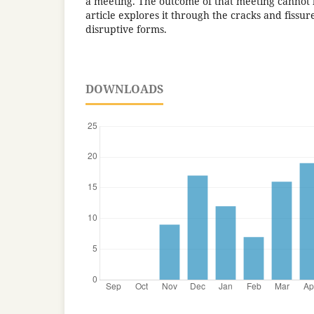
a meeting. The outcome of that meeting cannot b
article explores it through the cracks and fissure
disruptive forms.
DOWNLOADS