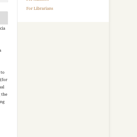
For Librarians
cia
a
 to
(for
nal
g the
ing