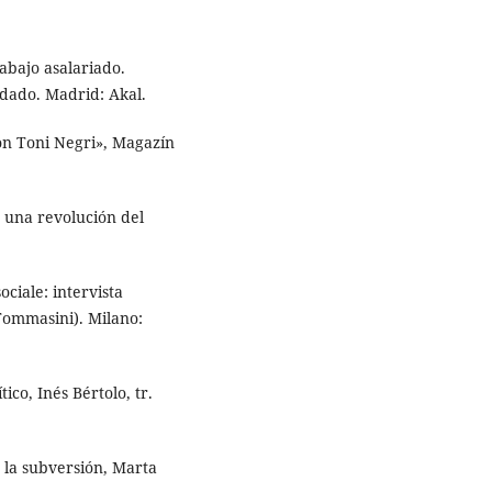
rabajo asalariado.
idado. Madrid: Akal.
con Toni Negri», Magazín
 una revolución del
ociale: intervista
 Tommasini). Milano:
ico, Inés Bértolo, tr.
e la subversión, Marta