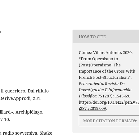
a
HOW TO CITE
Gómez Villar, Antonio. 2020.
“From Operaismo to
(Post)Operaismo: The
Importance of the Cross With
French Post-Structuralism”.
Pensamiento. Revista De
Investigación E Información
 il guerriero. Dal rifiuto
Filosófica
75 (287): 1545-69.
 DeriveApprodi, 231.
https://doi.org/10.14422/pen.v75
i287.y2019.009
.
llard». Archipiélago.
7-10.
MORE CITATION FORMATS
una radio sovversiva. Shake