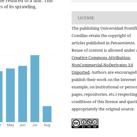
e reduced to a unit. This
s of its sprawling,
LICENSE
The publishing Universidad Pontifi
Comillas retain the copyright of
articles published in
Pensamiento
.
Reuse of content is allowed under 
Creative Commons Attribution-
NonCommercial-NoDerivates 3.0
Unported
. Authors are encouraged
publish their work on the Internet 
example, on institutional or perso
pages, repositories, etc.) respectin
conditions of this license and quot
appropriately the original source.