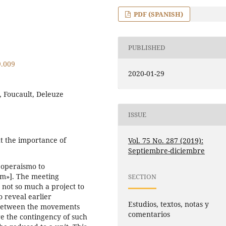
PDF (SPANISH)
PUBLISHED
9.009
2020-01-29
, Foucault, Deleuze
ISSUE
ght the importance of
Vol. 75 No. 287 (2019):
Septiembre-diciembre
m operaismo to
sm»]. The meeting
SECTION
not so much a project to
o reveal earlier
Estudios, textos, notas y
 between the movements
comentarios
re the contingency of such