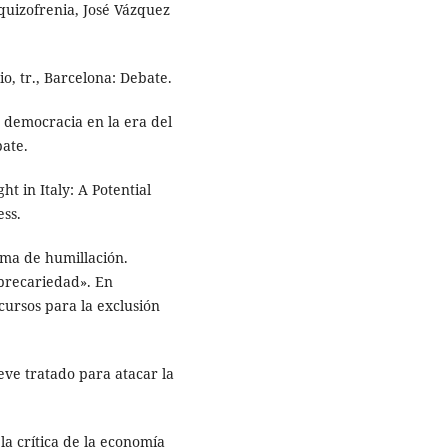
squizofrenia, José Vázquez
io, tr., Barcelona: Debate.
y democracia en la era del
bate.
ht in Italy: A Potential
ess.
rma de humillación.
 precariedad». En
scursos para la exclusión
reve tratado para atacar la
a crítica de la economía