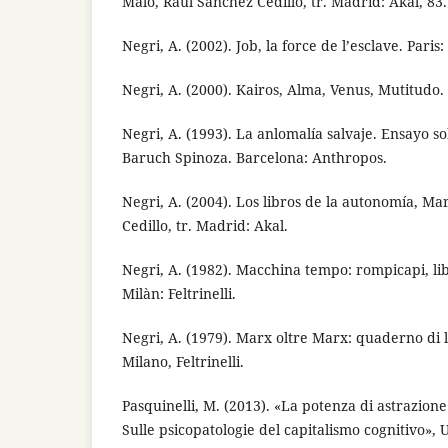
Malo, Raúl Sánchez Cedillo, tr. Madrid: Akal, 83.
Negri, A. (2002). Job, la force de l’esclave. Paris
Negri, A. (2000). Kairos, Alma, Venus, Mutitudo.
Negri, A. (1993). La anlomalía salvaje. Ensayo s
Baruch Spinoza. Barcelona: Anthropos.
Negri, A. (2004). Los libros de la autonomía, M
Cedillo, tr. Madrid: Akal.
Negri, A. (1982). Macchina tempo: rompicapi, lib
Milàn: Feltrinelli.
Negri, A. (1979). Marx oltre Marx: quaderno di 
Milano, Feltrinelli.
Pasquinelli, M. (2013). «La potenza di astrazione
Sulle psicopatologie del capitalismo cognitivo»,