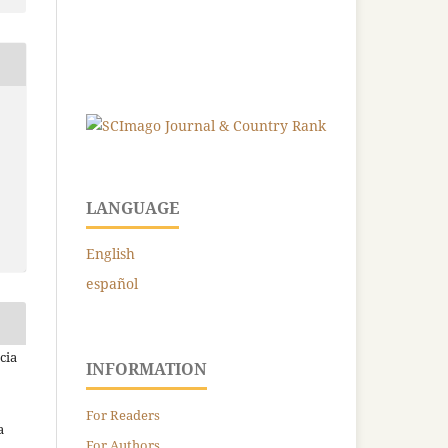
LANGUAGE
English
español
cia
INFORMATION
For Readers
a
For Authors