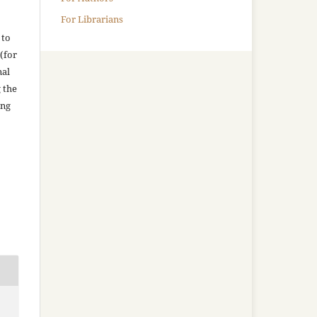
For Librarians
 to
(for
nal
g the
ing