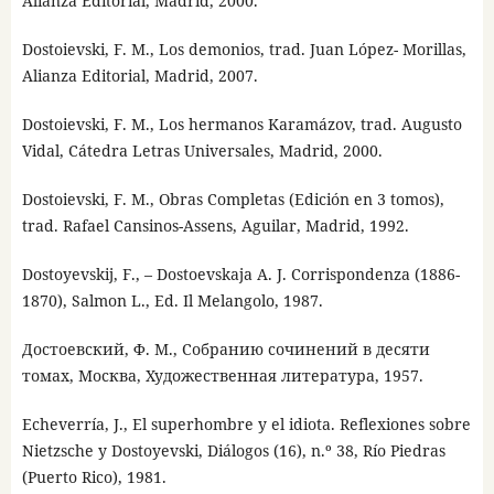
Alianza Editorial, Madrid, 2000.
Dostoievski, F. M., Los demonios, trad. Juan López- Morillas,
Alianza Editorial, Madrid, 2007.
Dostoievski, F. M., Los hermanos Karamázov, trad. Augusto
Vidal, Cátedra Letras Universales, Madrid, 2000.
Dostoievski, F. M., Obras Completas (Edición en 3 tomos),
trad. Rafael Cansinos-Assens, Aguilar, Madrid, 1992.
Dostoyevskij, F., – Dostoevskaja A. J. Corrispondenza (1886-
1870), Salmon L., Ed. Il Melangolo, 1987.
Достоевский, Ф. М., Собранию сочинений в десяти
томах, Москва, Художественная литература, 1957.
Echeverría, J., El superhombre y el idiota. Reflexiones sobre
Nietzsche y Dostoyevski, Diálogos (16), n.º 38, Río Piedras
(Puerto Rico), 1981.