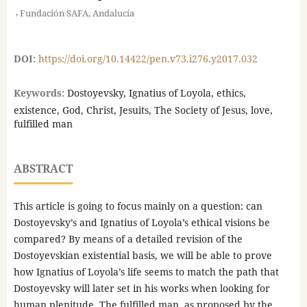
,
Fundación SAFA, Andalucía
DOI:
https://doi.org/10.14422/pen.v73.i276.y2017.032
Keywords:
Dostoyevsky, Ignatius of Loyola, ethics,
existence, God, Christ, Jesuits, The Society of Jesus, love,
fulfilled man
ABSTRACT
This article is going to focus mainly on a question: can
Dostoyevsky’s and Ignatius of Loyola’s ethical visions be
compared? By means of a detailed revision of the
Dostoyevskian existential basis, we will be able to prove
how Ignatius of Loyola’s life seems to match the path that
Dostoyevsky will later set in his works when looking for
human plenitude. The fulfilled man, as proposed by the