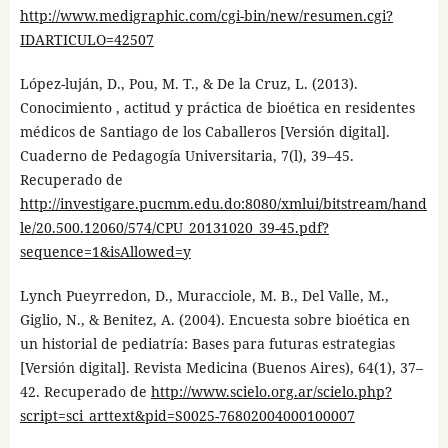
http://www.medigraphic.com/cgi-bin/new/resumen.cgi?
IDARTICULO=42507
López-luján, D., Pou, M. T., & De la Cruz, L. (2013).
Conocimiento , actitud y práctica de bioética en residentes
médicos de Santiago de los Caballeros [Versión digital].
Cuaderno de Pedagogía Universitaria, 7(l), 39–45.
Recuperado de
http://investigare.pucmm.edu.do:8080/xmlui/bitstream/hand
le/20.500.12060/574/CPU_20131020_39-45.pdf?
sequence=1&isAllowed=y
Lynch Pueyrredon, D., Muracciole, M. B., Del Valle, M.,
Giglio, N., & Benitez, A. (2004). Encuesta sobre bioética en
un historial de pediatría: Bases para futuras estrategias
[Versión digital]. Revista Medicina (Buenos Aires), 64(1), 37–
42. Recuperado de
http://www.scielo.org.ar/scielo.php?
script=sci_arttext&pid=S0025-76802004000100007