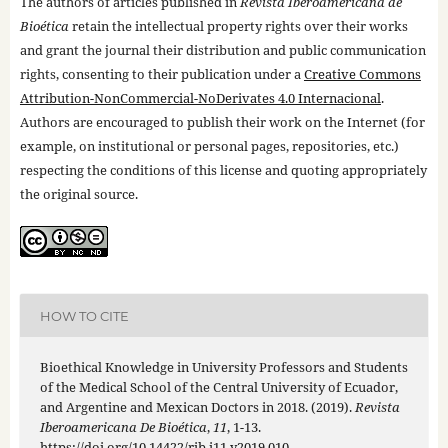
The authors of articles published in
Revista Iberoamericana de
Bioética
retain the intellectual property rights over their works
and grant the journal their distribution and public communication
rights, consenting to their publication under a
Creative Commons
Attribution-NonCommercial-NoDerivates 4.0 Internacional
.
Authors are encouraged to publish their work on the Internet (for
example, on institutional or personal pages, repositories, etc.)
respecting the conditions of this license and quoting appropriately
the original source.
HOW TO CITE
Bioethical Knowledge in University Professors and Students
of the Medical School of the Central University of Ecuador,
and Argentine and Mexican Doctors in 2018. (2019).
Revista
Iberoamericana De Bioética
,
11
, 1-13.
https://doi.org/10.14422/rib.i11.y2019.010