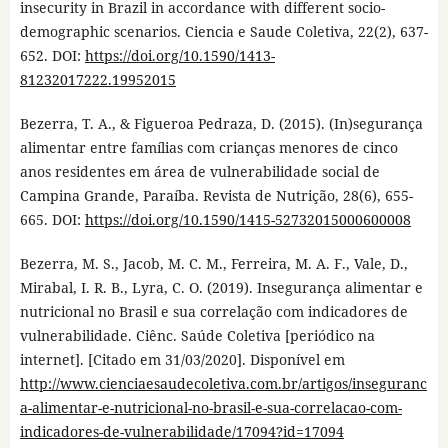
insecurity in Brazil in accordance with different socio-
demographic scenarios. Ciencia e Saude Coletiva, 22(2), 637-
652. DOI:
https://doi.org/10.1590/1413-
81232017222.19952015
Bezerra, T. A., & Figueroa Pedraza, D. (2015). (In)segurança
alimentar entre famílias com crianças menores de cinco
anos residentes em área de vulnerabilidade social de
Campina Grande, Paraíba. Revista de Nutrição, 28(6), 655-
665. DOI:
https://doi.org/10.1590/1415-52732015000600008
Bezerra, M. S., Jacob, M. C. M., Ferreira, M. A. F., Vale, D.,
Mirabal, I. R. B., Lyra, C. O. (2019). Insegurança alimentar e
nutricional no Brasil e sua correlação com indicadores de
vulnerabilidade. Ciênc. Saúde Coletiva [periódico na
internet]. [Citado em 31/03/2020]. Disponível em
http://www.cienciaesaudecoletiva.com.br/artigos/inseguranc
a-alimentar-e-nutricional-no-brasil-e-sua-correlacao-com-
indicadores-de-vulnerabilidade/17094?id=17094