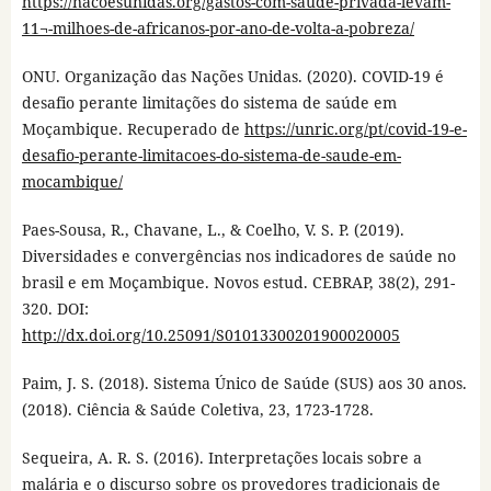
https://nacoesunidas.org/gastos-com-saude-privada-levam-
11¬-milhoes-de-africanos-por-ano-de-volta-a-pobreza/
ONU. Organização das Nações Unidas. (2020). COVID-19 é
desafio perante limitações do sistema de saúde em
Moçambique. Recuperado de
https://unric.org/pt/covid-19-e-
desafio-perante-limitacoes-do-sistema-de-saude-em-
mocambique/
Paes-Sousa, R., Chavane, L., & Coelho, V. S. P. (2019).
Diversidades e convergências nos indicadores de saúde no
brasil e em Moçambique. Novos estud. CEBRAP, 38(2), 291-
320. DOI:
http://dx.doi.org/10.25091/S01013300201900020005
Paim, J. S. (2018). Sistema Único de Saúde (SUS) aos 30 anos.
(2018). Ciência & Saúde Coletiva, 23, 1723-1728.
Sequeira, A. R. S. (2016). Interpretações locais sobre a
malária e o discurso sobre os provedores tradicionais de