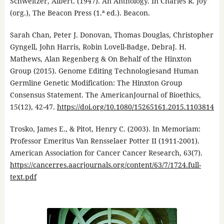
Schweitzer, Albert. (1947). An Anthology. In Charles R. Joy
(org.), The Beacon Press (1.ª ed.). Beacon.
Sarah Chan, Peter J. Donovan, Thomas Douglas, Christopher
Gyngell, John Harris, Robin Lovell-Badge, DebraJ. H.
Mathews, Alan Regenberg & On Behalf of the Hinxton
Group (2015). Genome Editing Technologiesand Human
Germline Genetic Modification: The Hinxton Group
Consensus Statement. The AmericanJournal of Bioethics,
15(12), 42-47.
https://doi.org/10.1080/15265161.2015.1103814
Trosko, James E., & Pitot, Henry C. (2003). In Memoriam:
Professor Emeritus Van Rensselaer Potter II (1911-2001).
American Association for Cancer Cancer Research, 63(7).
https://cancerres.aacrjournals.org/content/63/7/1724.full-
text.pdf