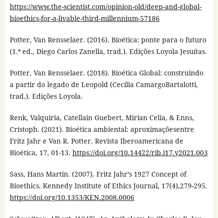
https://www.the-scientist.com/opinion-old/deep-and-global-
bioethics-for-a-livable-third-millennium-57186
Potter, Van Rensselaer. (2016). Bioética: ponte para o futuro
(1.ª ed., Diego Carlos Zanella, trad.). Edições Loyola Jesuítas.
Potter, Van Rensselaer. (2018). Bioética Global: construindo
a partir do legado de Leopold (Cecília CamargoBartalotti,
trad.). Edições Loyola.
Renk, Valquiria, Catellain Guebert, Mirian Celia, & Enns,
Cristoph. (2021). Bioética ambiental: aproximaçõesentre
Fritz Jahr e Van R. Potter. Revista Iberoamericana de
Bioética, 17, 01-13.
https://doi.org/10.14422/rib.i17.y2021.003
Sass, Hans Martin. (2007). Fritz Jahr’s 1927 Concept of
Bioethics. Kennedy Institute of Ethics Journal, 17(4),279-295.
https://doi.org/10.1353/KEN.2008.0006