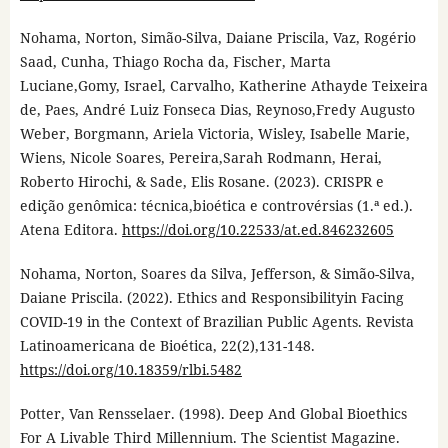
Nohama, Norton, Simão-Silva, Daiane Priscila, Vaz, Rogério
Saad, Cunha, Thiago Rocha da, Fischer, Marta
Luciane,Gomy, Israel, Carvalho, Katherine Athayde Teixeira
de, Paes, André Luiz Fonseca Dias, Reynoso,Fredy Augusto
Weber, Borgmann, Ariela Victoria, Wisley, Isabelle Marie,
Wiens, Nicole Soares, Pereira,Sarah Rodmann, Herai,
Roberto Hirochi, & Sade, Elis Rosane. (2023). CRISPR e
edição genômica: técnica,bioética e controvérsias (1.ª ed.).
Atena Editora.
https://doi.org/10.22533/at.ed.846232605
Nohama, Norton, Soares da Silva, Jefferson, & Simão-Silva,
Daiane Priscila. (2022). Ethics and Responsibilityin Facing
COVID-19 in the Context of Brazilian Public Agents. Revista
Latinoamericana de Bioética, 22(2),131-148.
https://doi.org/10.18359/rlbi.5482
Potter, Van Rensselaer. (1998). Deep And Global Bioethics
For A Livable Third Millennium. The Scientist Magazine.