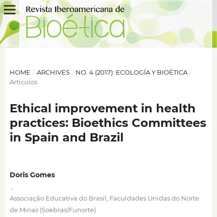
HOME
/
ARCHIVES
/
NO. 4 (2017): ECOLOGÍA Y BIOÉTICA
/
Artículos
Ethical improvement in health
practices: Bioethics Committees
in Spain and Brazil
Doris Gomes
,
Associação Educativa do Brasil, Faculdades Unidas do Norte
de Minas (Soebras/Funorte)