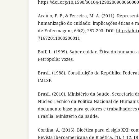
https://doi.org/10.1590/S0104-129020090006000
Araújo, F. P., & Ferreira, M. A. (2011). Represen
humanização do cuidado: implicações éticas e mo
de Enfermagem, 64(2), 287-293. DOI:
https://doi
71672011000200011
Boff, L. (1999). Saber cuidar. Ética do humano -
Petrópolis: Vozes.
Brasil. (1988). Constituição da República Federat
IMESP.
Brasil. (2010). Ministério da Saúde. Secretaria 
Núcleo Técnico da Política Nacional de Humani
documento base para gestores e trabalhadores d
Brasília: Ministério da Saúde.
Cortina, A. (2016). Bioética para el siglo XXI: c
Revista Iberoamericana de Bioética, (1), 1-12. DO