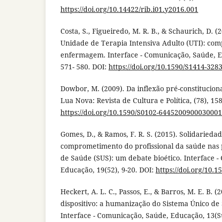
https://doi.org/10.14422/rib.i01.y2016.001
Costa, S., Figueiredo, M. R. B., & Schaurich, D.
Unidade de Terapia Intensiva Adulto (UTI): co
enfermagem. Interface - Comunicação, Saúde, E
571- 580. DOI:
https://doi.org/10.1590/S1414-32
Dowbor, M. (2009). Da inflexão pré-constitucion
Lua Nova: Revista de Cultura e Política, (78), 15
https://doi.org/10.1590/S0102-644520090003000
Gomes, D., & Ramos, F. R. S. (2015). Solidariedad
comprometimento do profissional da saúde nas 
de Saúde (SUS): um debate bioético. Interface 
Educação, 19(52), 9-20. DOI:
https://doi.org/10.
Heckert, A. L. C., Passos, E., & Barros, M. E. B. 
dispositivo: a humanização do Sistema Único de
Interface - Comunicação, Saúde, Educação, 13(Su