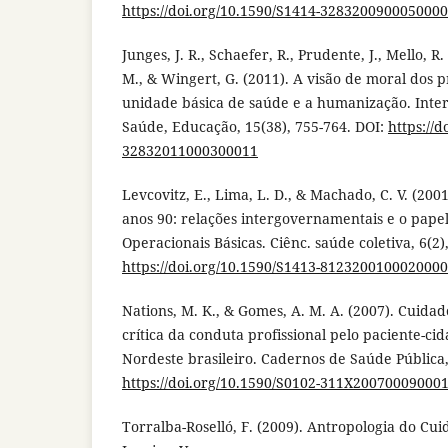
https://doi.org/10.1590/S1414-328320090005000
Junges, J. R., Schaefer, R., Prudente, J., Mello, R. 
M., & Wingert, G. (2011). A visão de moral dos p
unidade básica de saúde e a humanização. Inte
Saúde, Educação, 15(38), 755-764. DOI:
https://d
32832011000300011
Levcovitz, E., Lima, L. D., & Machado, C. V. (2001
anos 90: relações intergovernamentais e o pape
Operacionais Básicas. Ciênc. saúde coletiva, 6(2)
https://doi.org/10.1590/S1413-812320010002000
Nations, M. K., & Gomes, A. M. A. (2007). Cuidad
crítica da conduta profissional pelo paciente-ci
Nordeste brasileiro. Cadernos de Saúde Pública,
https://doi.org/10.1590/S0102-311X20070009000
Torralba-Roselló, F. (2009). Antropologia do Cuid