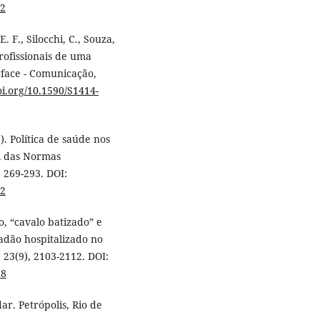
02
E. F., Silocchi, C., Souza,
rofissionais de uma
rface - Comunicação,
oi.org/10.1590/S1414-
). Política de saúde nos
l das Normas
, 269-293. DOI:
02
o, “cavalo batizado” e
dadão hospitalizado no
 23(9), 2103-2112. DOI:
18
ar. Petrópolis, Rio de