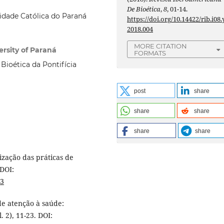
De Bioética
,
8
, 01-14.
idade Católica do Paraná
https://doi.org/10.14422/rib.i08.
2018.004
MORE CITATION
ersity of Paraná
FORMATS
ioética da Pontifícia
post
share
share
share
share
share
ização das práticas de
 DOI:
13
 de atenção à saúde:
 2), 11-23. DOI: