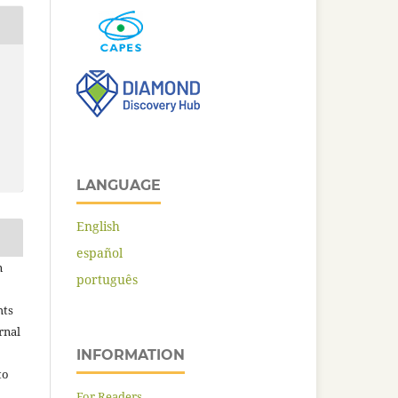
LANGUAGE
English
español
n
português
hts
rnal
INFORMATION
to
For Readers