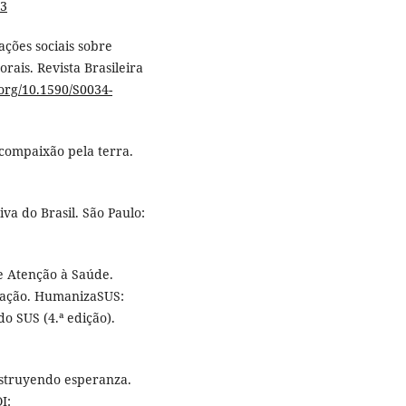
03
tações sociais sobre
rais. Revista Brasileira
.org/10.1590/S0034-
 compaixão pela terra.
iva do Brasil. São Paulo:
de Atenção à Saúde.
zação. HumanizaSUS:
o SUS (4.ª edição).
onstruyendo esperanza.
I: