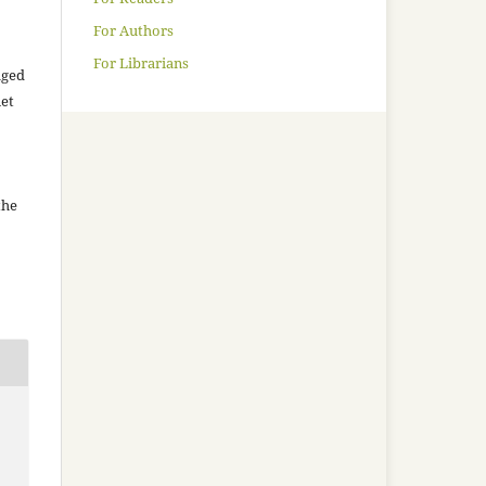
For Authors
For Librarians
aged
net
the