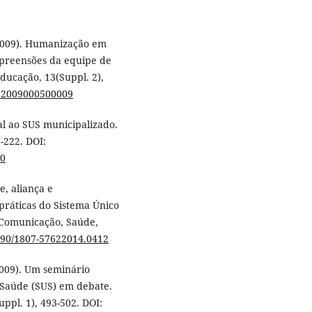
 (2009). Humanização em
mpreensões da equipe de
ducação, 13(Suppl. 2),
832009000500009
al ao SUS municipalizado.
8-222. DOI:
10
e, aliança e
práticas do Sistema Único
- Comunicação, Saúde,
1590/1807-57622014.0412
(2009). Um seminário
 Saúde (SUS) em debate.
ppl. 1), 493-502. DOI: