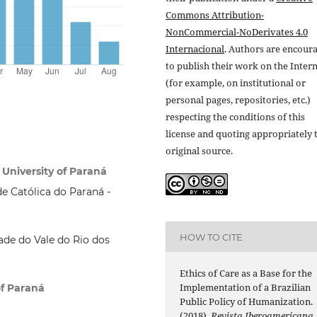
Commons Attribution-
NonCommercial-NoDerivates 4.0
Internacional
. Authors are encour
to publish their work on the Inter
(for example, on institutional or
personal pages, repositories, etc.)
respecting the conditions of this
license and quoting appropriately 
original source.
 University of Paraná
de Católica do Paraná -
HOW TO CITE
de do Vale do Rio dos
Ethics of Care as a Base for the
Implementation of a Brazilian
of Paraná
Public Policy of Humanization.
(2018).
Revista Iberoamericana