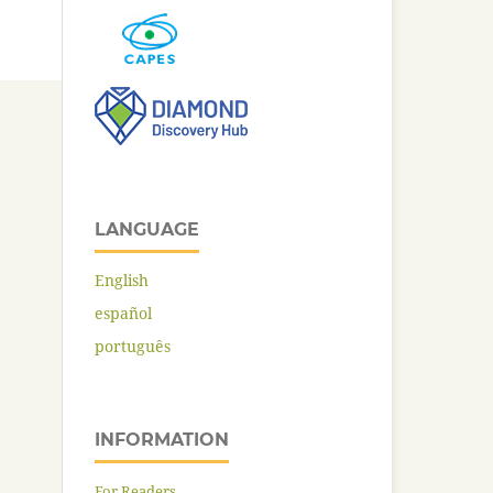
LANGUAGE
English
español
português
INFORMATION
For Readers