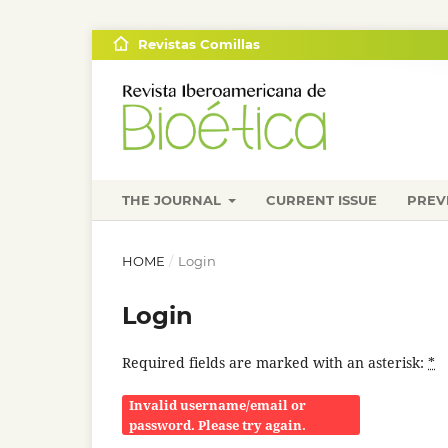
Revistas Comillas
THE JOURNAL
CURRENT ISSUE
PREV
HOME
/
Login
Login
Required fields are marked with an asterisk:
*
Invalid username/email or
password. Please try again.