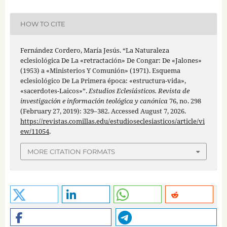
HOW TO CITE
Fernández Cordero, María Jesús. “La Naturaleza
eclesiológica De La «retractación» De Congar: De «Jalones»
(1953) a «Ministerios Y Comunión» (1971). Esquema
eclesiológico De La Primera época: «estructura-vida»,
«sacerdotes-Laicos»”.
Estudios Eclesiásticos. Revista de
investigación e información teológica y canónica
76, no. 298
(February 27, 2019): 329–382. Accessed August 7, 2026.
https://revistas.comillas.edu/estudioseclesiasticos/article/vi
ew/11054
.
MORE CITATION FORMATS