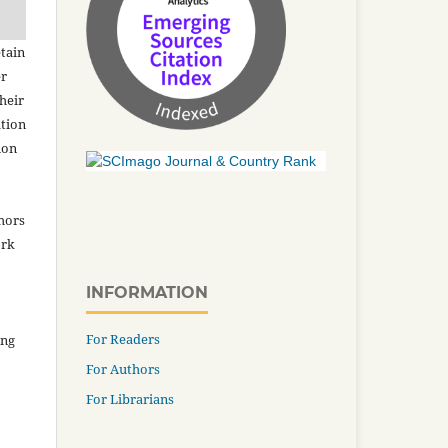
tain
er
heir
ation
ion
thors
ork
INFORMATION
For Readers
ing
For Authors
For Librarians