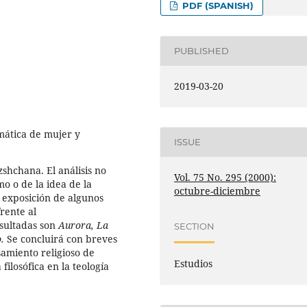
PDF (SPANISH)
PUBLISHED
2019-03-20
mática de mujer y
ISSUE
zshchana. El análisis no
Vol. 75 No. 295 (2000):
mo o de la idea de la
octubre-diciembre
a exposición de algunos
rente al
nsultadas son
Aurora, La
SECTION
o.
Se concluirá con breves
samiento religioso de
Estudios
ilosófica en la teología