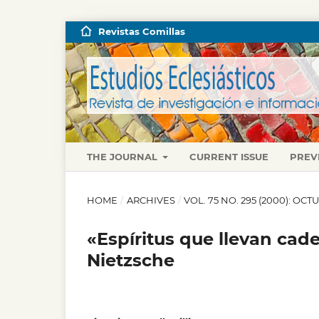
Revistas Comillas
THE JOURNAL
CURRENT ISSUE
PREV
HOME
/
ARCHIVES
/
VOL. 75 NO. 295 (2000): O
«Espíritus que llevan cade
Nietzsche