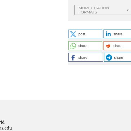
MORE CITATION
FORMATS
post
share
share
share
share
share
rid
as.edu