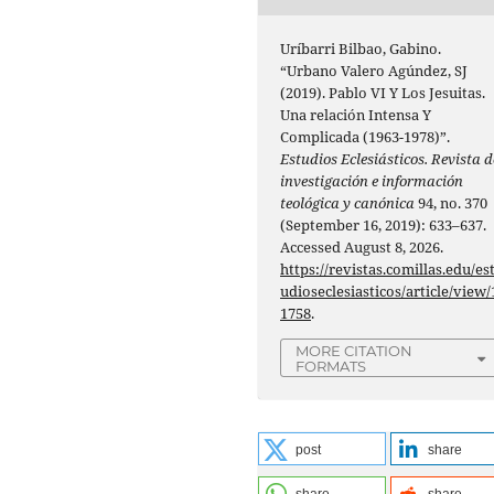
Uríbarri Bilbao, Gabino.
“Urbano Valero Agúndez, SJ
(2019). Pablo VI Y Los Jesuitas.
Una relación Intensa Y
Complicada (1963-1978)”.
Estudios Eclesiásticos. Revista d
investigación e información
teológica y canónica
94, no. 370
(September 16, 2019): 633–637.
Accessed August 8, 2026.
https://revistas.comillas.edu/es
udioseclesiasticos/article/view/
1758
.
MORE CITATION
FORMATS
post
share