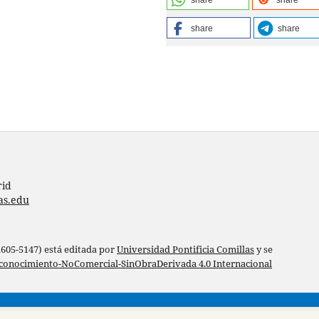
share
share
share
share
rid
as.edu
 2605-5147) está editada por
Universidad Pontificia Comillas
y se
conocimiento-NoComercial-SinObraDerivada 4.0 Internacional