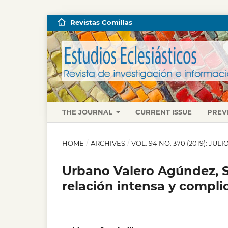
Revistas Comillas
THE JOURNAL
CURRENT ISSUE
PREV
HOME
/
ARCHIVES
/
VOL. 94 NO. 370 (2019): JU
Urbano Valero Agúndez, SJ 
relación intensa y compli