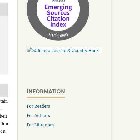
INFORMATION
tain
For Readers
er
For Authors
heir
ation
For Librarians
ion