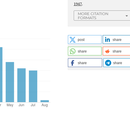
1947
.
MORE CITATION
FORMATS
post
share
share
share
share
share