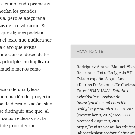
res, cumpliendo promesas
nocían los grandes
lesia, pero se aseguraba
s de la civilización. Se
s, que algunos podrían
n el texto que pudiera ser
a claro que existía
HOW TO CITE
nte claro el deseo de los
s principios no implicara
Rodríguez Alonso, Manuel. “La
 y mucho menos como
Relaciones Entre La Iglesia Y El
Estado español Según Los
«Diarios De Sesiones De Cortes
ación de una Iglesia
Entre 1834 Y 1843”.
Estudios
culminación del proyecto
Eclesiásticos. Revista de
investigación e información
so de descatolización, sino
teológica y canónica
72, no. 283
e distinguir uno que, al
(November 8, 2019): 655–688.
zación eclesiástica, la
Accessed August 8, 2026.
ad de proceder en
https://revistas.comillas.edu/es
udioseclesiasticos/article/view/