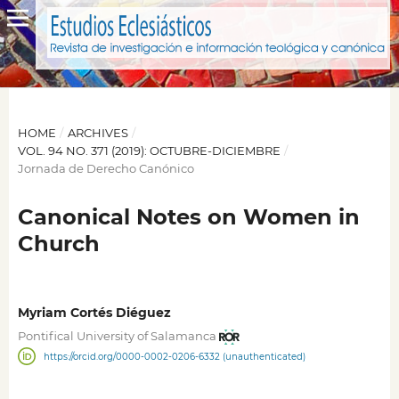
HOME
/
ARCHIVES
/
VOL. 94 NO. 371 (2019): OCTUBRE-DICIEMBRE
/
Jornada de Derecho Canónico
Canonical Notes on Women in
Church
Myriam Cortés Diéguez
Pontifical University of Salamanca
https://orcid.org/0000-0002-0206-6332 (unauthenticated)