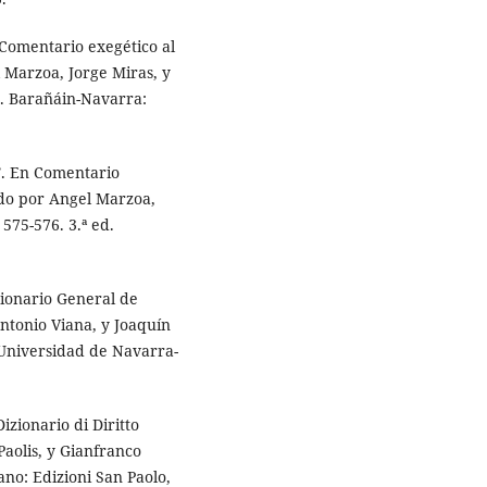
Comentario exegético al
 Marzoa, Jorge Miras, y
ed. Barañáin-Navarra:
”. En Comentario
ido por Angel Marzoa,
 575-576. 3.ª ed.
cionario General de
ntonio Viana, y Joaquín
 Universidad de Navarra-
izionario di Diritto
Paolis, y Gianfranco
ano: Edizioni San Paolo,