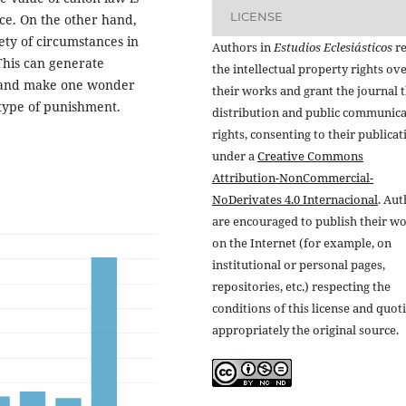
LICENSE
nce. On the other hand,
ety of circumstances in
Authors in
Estudios Eclesiásticos
re
 This can generate
the intellectual property rights ov
y, and make one wonder
their works and grant the journal t
 type of punishment.
distribution and public communic
rights, consenting to their publicat
under a
Creative Commons
Attribution-NonCommercial-
NoDerivates 4.0 Internacional
. Au
are encouraged to publish their w
on the Internet (for example, on
institutional or personal pages,
repositories, etc.) respecting the
conditions of this license and quot
appropriately the original source.