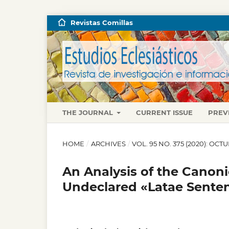
Revistas Comillas
THE JOURNAL
CURRENT ISSUE
PREV
HOME
/
ARCHIVES
/
VOL. 95 NO. 375 (2020): O
An Analysis of the Canoni
Undeclared «Latae Senten