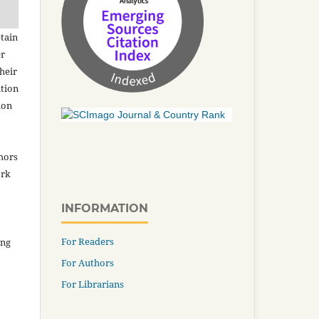
tain
er
heir
ation
ion
thors
ork
INFORMATION
For Readers
ing
For Authors
For Librarians