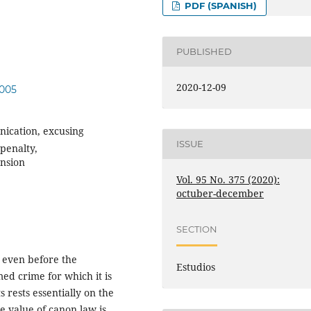
PDF (SPANISH)
PUBLISHED
2020-12-09
.005
ication, excusing
ISSUE
penalty,
ension
Vol. 95 No. 375 (2020):
octuber-december
SECTION
 even before the
Estudios
ed crime for which it is
s rests essentially on the
e value of canon law is