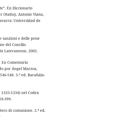
te”. En Diccionario
er Otaduy, Antonio Viana,
Navarra: Universidad de
e sanzioni e delle pene
ne del Concilio
ità Lateranense, 2002.
”. En Comentario
ido por Ángel Marzoa,
 546-548. 3.ª ed. Barañáin-
. 1333-1334) nel Codex
59-399.
stero di comunione. 2.ª ed.
.