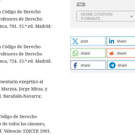
3770
.
En Código de Derecho
MORE CITATION
FORMATS
rofesores de Derecho
nca, 701. 15.ª ed. Madrid:
post
share
En Código de Derecho
rofesores de Derecho
share
share
nca, 724. 15.ª ed. Madrid:
share
share
mentario exegético al
 Marzoa, Jorge Miras, y
ed. Barañáin-Navarra:
 Código de Derecho
o de todos los cánones,
d. Valencia: EDICEP, 2001.