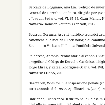
Berçaitz de Boggiano, Ana Lía. “Peligro de muer
General de Derecho Canónico, dirigido por Javi
y Joaquín Sedano, vol. VI, 65-69. Cizur Menor, 
Navarra-Thomson Reuters Aranzadi, 2012.
Boutros, Norman. Aspetti giuridico-teologici dell
canoniche alla luce dell’Ecclesiologia di comunio
Ecumenico Vaticano II. Roma: Pontificia Univers
Calabrese, Antonio. “Comentario al canon 1383
exegético al Código de Derecho Canónico, dirig
Jorge Miras, y Rafael Rodríguez-Ocaña, vol. IV/I,
Navarra: EUNSA, 2002.
Garczarek, Wieslaw. “La sospensione penale (cc
Iuris Canonici del 1983”. Apollinaris 76 (2003): 3
Ghirlanda, Gianfranco. Il diritto nella Chiesa mi
Cinisello Balsamo-Milao: Edizioni San Paolo, 1993