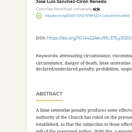
José Luis Sánchez-Girón Renedo
Comillas Pontifical University
http://orcid.org/0000-0002-6798-6324 (unauthenticated)
DOI:
https://doi.org/10.14422/ee.v95.i375.y2020
attenuating circumstance, excommun
Keywords:
circumstance, danger of death, latae sententiae 
declared/undeclared penalty, prohibition, susp
ABSTRACT
A
latae sententiae
penalty produces some effects
authority of the Church has ruled on the presum
established, so that the subjection to those effect
will of the presumed author. With this, a genuin