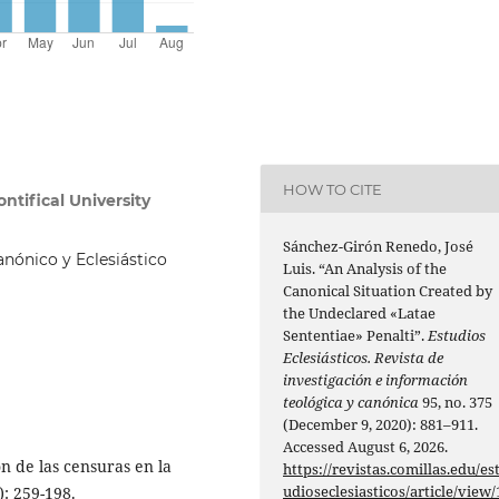
HOW TO CITE
ntifical University
Sánchez-Girón Renedo, José
nónico y Eclesiástico
Luis. “An Analysis of the
Canonical Situation Created by
the Undeclared «Latae
Sententiae» Penalti”.
Estudios
Eclesiásticos. Revista de
investigación e información
teológica y canónica
95, no. 375
(December 9, 2020): 881–911.
Accessed August 6, 2026.
ón de las censuras en la
https://revistas.comillas.edu/es
udioseclesiasticos/article/view/
): 259-198.