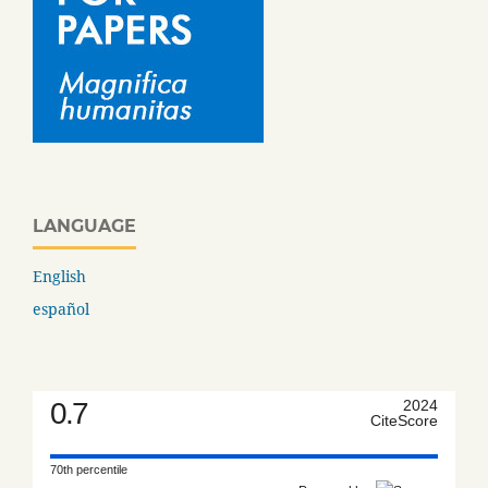
LANGUAGE
English
español
0.7
2024
CiteScore
70th percentile