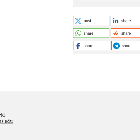
post
share
share
share
share
share
rid
as.edu