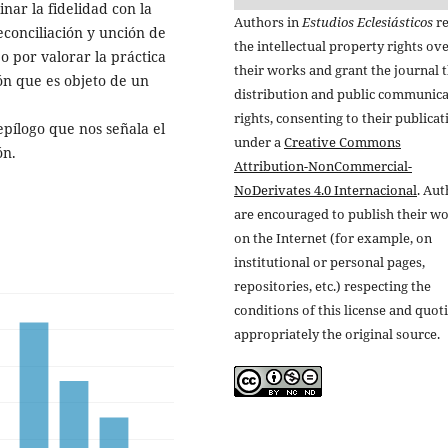
nar la fidelidad con la
Authors in
Estudios Eclesiásticos
re
econciliación y unción de
the intellectual property rights ov
 por valorar la práctica
their works and grant the journal t
ón que es objeto de un
distribution and public communic
rights, consenting to their publicat
epílogo que nos señala el
under a
Creative Commons
ón.
Attribution-NonCommercial-
NoDerivates 4.0 Internacional
. Au
are encouraged to publish their w
on the Internet (for example, on
institutional or personal pages,
repositories, etc.) respecting the
conditions of this license and quot
appropriately the original source.