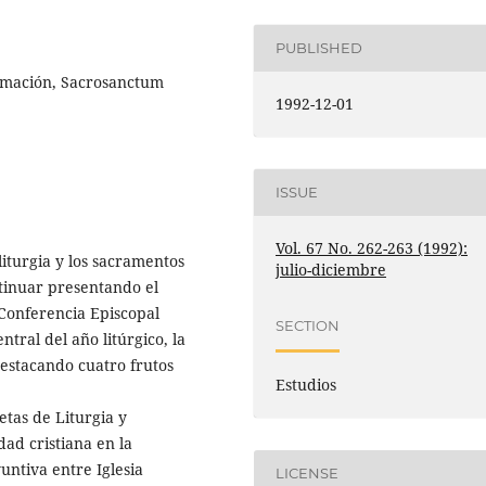
PUBLISHED
firmación, Sacrosanctum
1992-12-01
ISSUE
Vol. 67 No. 262-263 (1992):
liturgia y los sacramentos
julio-diciembre
ntinuar presentando el
 Conferencia Episcopal
SECTION
tral del año litúrgico, la
destacando cuatro frutos
Estudios
etas de Liturgia y
ad cristiana en la
yuntiva entre Iglesia
LICENSE