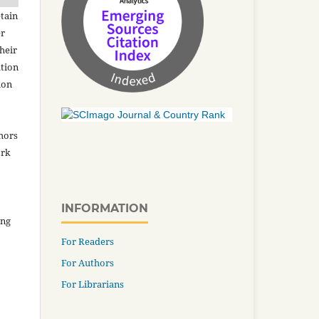
tain
er
heir
ation
ion
thors
ork
INFORMATION
ing
For Readers
For Authors
For Librarians