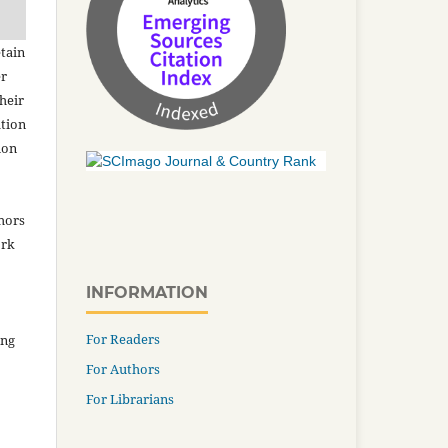
tain
er
heir
ation
ion
thors
ork
INFORMATION
For Readers
ing
For Authors
For Librarians