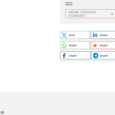
7277
.
MORE CITATION
FORMATS
post
share
share
share
share
share
rid