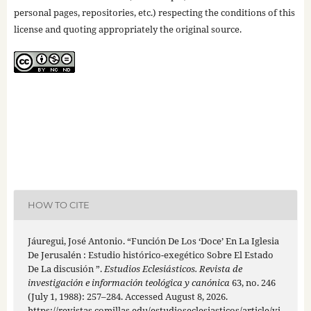
personal pages, repositories, etc.) respecting the conditions of this
license and quoting appropriately the original source.
HOW TO CITE
Jáuregui, José Antonio. “Función De Los ‘Doce’ En La Iglesia
De Jerusalén : Estudio histórico-exegético Sobre El Estado
De La discusión ”.
Estudios Eclesiásticos. Revista de
investigación e información teológica y canónica
63, no. 246
(July 1, 1988): 257–284. Accessed August 8, 2026.
https://revistas.comillas.edu/estudioseclesiasticos/article/vi