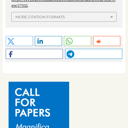
ew/17332
.
MORE CITATION FORMATS