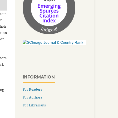
tain
er
heir
ation
ion
thors
ork
INFORMATION
For Readers
ing
For Authors
For Librarians