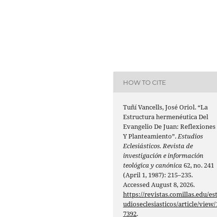
HOW TO CITE
Tuñí Vancells, José Oriol. “La
Estructura hermenéutica Del
Evangelio De Juan: Reflexiones
Y Planteamiento”.
Estudios
Eclesiásticos. Revista de
investigación e información
teológica y canónica
62, no. 241
(April 1, 1987): 215–235.
Accessed August 8, 2026.
https://revistas.comillas.edu/es
udioseclesiasticos/article/view/
7392
.