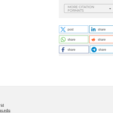
MORE CITATION
FORMATS
post
share
share
share
share
share
rid
as.edu