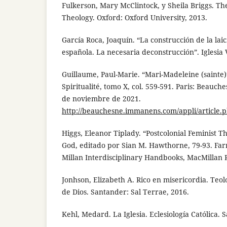
Fulkerson, Mary McClintock, y Sheila Briggs. Th
Theology. Oxford: Oxford University, 2013.
García Roca, Joaquín. “La construcción de la lai
española. La necesaria deconstrucción”. Iglesia 
Guillaume, Paul-Marie. “Mari-Madeleine (sainte)
Spiritualité, tomo X, col. 559-591. Paris: Beauch
de noviembre de 2021.
http://beauchesne.immanens.com/appli/article.
Higgs, Eleanor Tiplady. “Postcolonial Feminist T
God, editado por Sian M. Hawthorne, 79-93. Far
Millan Interdisciplinary Handbooks, MacMillan 
Jonhson, Elizabeth A. Rico en misericordia. Teolo
de Dios. Santander: Sal Terrae, 2016.
Kehl, Medard. La Iglesia. Eclesiología Católica.