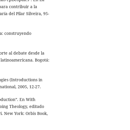
para contribuir a la
ía del Pilar Silveira, 95-
a: construyendo
orte al debate desde la
ta latinoamericana. Bogotá:
gies (Introductions in
national, 2005, 12-27.
oduction”. En With
ing Theology, editado
i. New York: Orbis Book,