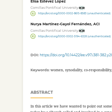
Elisa Estévez López
Comillas Pontifical University
https://orcid.org/0000-0002-8615-8583 (unauthenticated)
Nurya Martínez-Gayol Fernández, ACI
Comillas Pontifical University
https://orcid.org/0000-0002-5194-6328 (unauthenticated)
DOI:
https://doi.org/10.14422/ee.v97.i381-382.y
women, synodality, co-responsibility,
Keywords:
ABSTRACT
In this article we have wanted to point out some