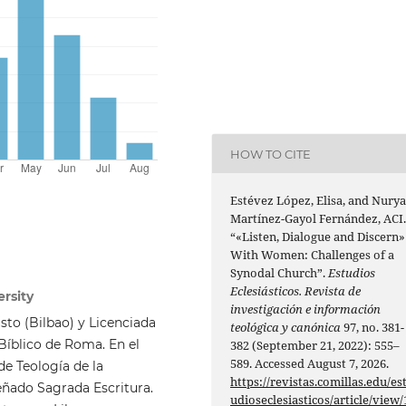
HOW TO CITE
Estévez López, Elisa, and Nury
Martínez-Gayol Fernández, ACI
“«Listen, Dialogue and Discern»
With Women: Challenges of a
Synodal Church”.
Estudios
Eclesiásticos. Revista de
ersity
investigación e información
sto (Bilbao) y Licenciada
teológica y canónica
97, no. 381-
 Bíblico de Roma. En el
382 (September 21, 2022): 555–
589. Accessed August 7, 2026.
e Teología de la
https://revistas.comillas.edu/es
eñado Sagrada Escritura.
udioseclesiasticos/article/view/