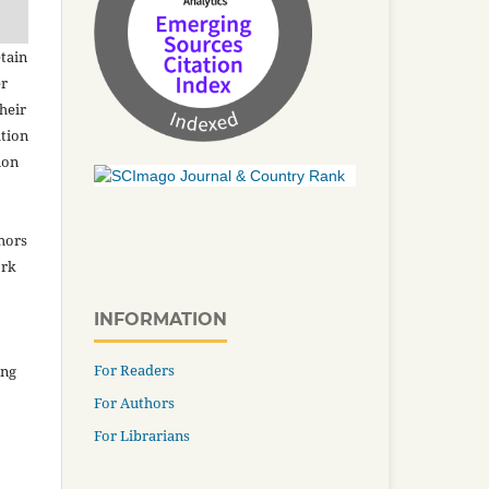
tain
er
heir
ation
ion
thors
ork
INFORMATION
For Readers
ing
For Authors
For Librarians