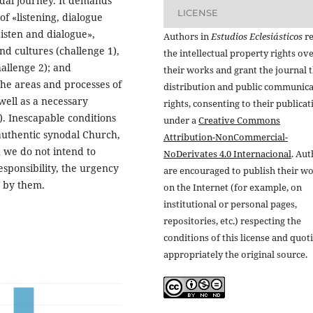
odal journey. It demands
LICENSE
 «listening, dialogue
isten and dialogue»,
Authors in
Estudios Eclesiásticos
re
and cultures (challenge 1),
the intellectual property rights ov
hallenge 2); and
their works and grant the journal t
the areas and processes of
distribution and public communic
well as a necessary
rights, consenting to their publicat
). Inescapable conditions
under a
Creative Commons
 authentic synodal Church,
Attribution-NonCommercial-
 we do not intend to
NoDerivates 4.0 Internacional
. Au
sponsibility, the urgency
are encouraged to publish their w
d by them.
on the Internet (for example, on
institutional or personal pages,
repositories, etc.) respecting the
conditions of this license and quot
appropriately the original source.