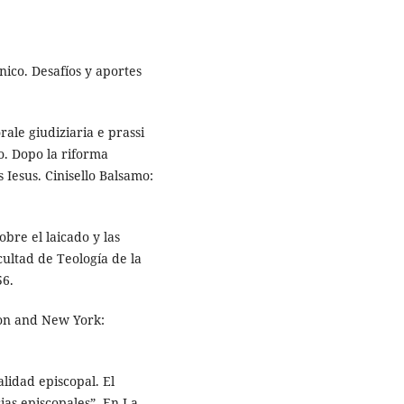
ico. Desafíos y aportes
rale giudiziaria e prassi
o. Dopo la riforma
 Iesus. Cinisello Balsamo:
bre el laicado y las
acultad de Teología de la
56.
don and New York:
alidad episcopal. El
ias episcopales”. En La