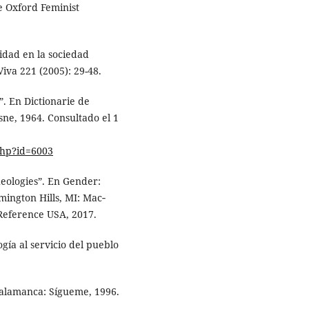
e Oxford Feminist
cidad en la sociedad
Viva 221 (2005): 29-48.
”. En Dictionarie de
esne, 1964. Consultado el 1
php?id=6003
heologies”. En Gender:
mington Hills, MI: Mac‑
Reference USA, 2017.
gía al servicio del pueblo
 Salamanca: Sígueme, 1996.