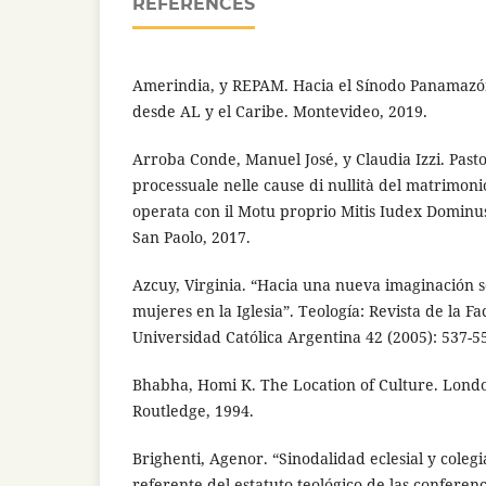
REFERENCES
Amerindia, y REPAM. Hacia el Sínodo Panamazón
desde AL y el Caribe. Montevideo, 2019.
Arroba Conde, Manuel José, y Claudia Izzi. Pasto
processuale nelle cause di nullità del matrimoni
operata con il Motu proprio Mitis Iudex Dominus
San Paolo, 2017.
Azcuy, Virginia. “Hacia una nueva imaginación so
mujeres en la Iglesia”. Teología: Revista de la F
Universidad Católica Argentina 42 (2005): 537-5
Bhabha, Homi K. The Location of Culture. Lon
Routledge, 1994.
Brighenti, Agenor. “Sinodalidad eclesial y colegi
referente del estatuto teológico de las conferenc