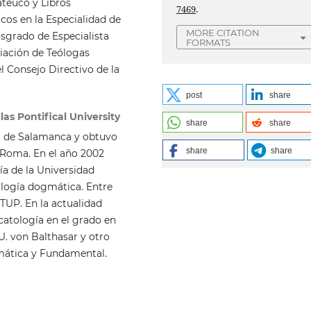
ateuco y Libros
7469
.
cos en la Especialidad de
MORE CITATION
osgrado de Especialista
FORMATS
ciación de Teólogas
 Consejo Directivo de la
post
share
as Pontifical University
share
share
ia de Salamanca y obtuvo
share
share
 Roma. En el año 2002
a de la Universidad
ología dogmática. Entre
 TUP. En la actualidad
catología en el grado en
U. von Balthasar y otro
mática y Fundamental.