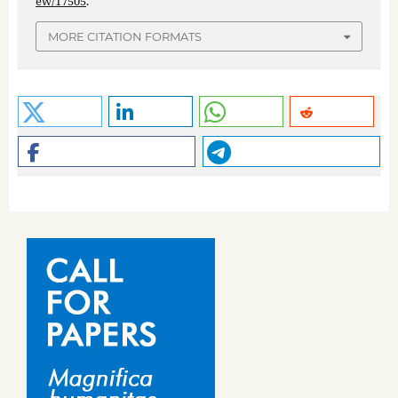
ew/17505
.
MORE CITATION FORMATS