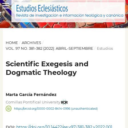
HOME
/
ARCHIVES
/
VOL. 97 NO. 381-382 (2022): ABRIL-SEPTIEMBRE
/
Estudios
Scientific Exegesis and
Dogmatic Theology
Marta García Fernández
Comillas Pontifical University
https://orcid.org/0000-0002-8414-0996 (unauthenticated)
DOI:
https://doi.org/10.14422/ee.v97.i381-382.y2022.001