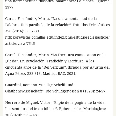
una hermenéutica filosófica. Salamanca: Ediciones Sígueme,
1977.
García Fernández, Marta. “La sacramentalidad de la
Palabra. Una parábola de la relación”. Estudios Eclesiásticos
358 (2016): 503-539.
https://revistas.comillas.edu/index.php/estudioseclesiasticos/
article/view/7545
García Fernández, Marta. “La Escritura como canon en la
Iglesia”. En Revelación, Tradición y Escritura. A los
cincuenta años de la “Dei Verbum”, dirigida por Agustín del
Agua Pérez, 283-313. Madrid: BAC, 2021.
Guardini, Romano. “Heilige Schrift und
Glaubenswissenchaft”. Die Schildgenossen 8 (1928): 24-57.
Herrero de Miguel, Víctor. “El pie de la página de la vida.
Los sentidos del texto bíblico”. Ephemerides Mariologicae
70 (2020): 229-248.