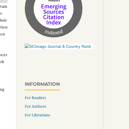
tain
er
heir
ation
ion
thors
ork
INFORMATION
ing
For Readers
For Authors
For Librarians