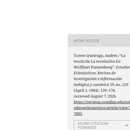
HOW TO CITE
Torres Queiruga, Andrés. “La
teoría De La revelación En
Wolfhart Pannenberg”.
Estudio
Eclesiásticos. Revista de
investigación e información
teológica y canónica
59, no. 229
(April 1, 1984): 139–178.
Accessed August 7, 2026.
https://revistas.comillas.edu/es
udioseclesiasticos/article/view/
7683
.
MORE CITATION
FORMATS