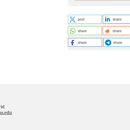
post
share
share
share
share
share
rid
as.edu