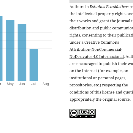
Authors in
Estudios Eclesiásticos
re
the intellectual property rights ov
their works and grant the journal t
distribution and public communic
rights, consenting to their publicat
under a
Creative Commons
Attribution-NonCommercial-
NoDerivates 4.0 Internacional
. Au
are encouraged to publish their w
on the Internet (for example, on
institutional or personal pages,
repositories, etc.) respecting the
conditions of this license and quot
appropriately the original source.