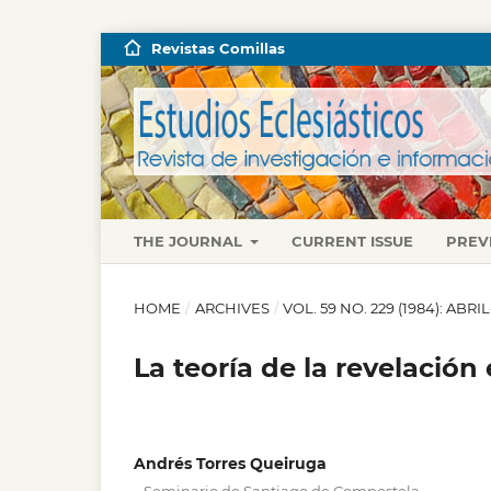
Revistas Comillas
THE JOURNAL
CURRENT ISSUE
PREV
HOME
/
ARCHIVES
/
VOL. 59 NO. 229 (1984): ABRI
La teoría de la revelació
Andrés Torres Queiruga
,