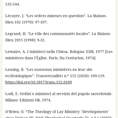
535-544.
Lécuyer, J. “Les ordres mineurs en question”. La Maison-
Dieu 102 (1970): 97-107.
Legrand, H. “Le rôle des communautés locales”. La Maison-
Dieu 2015 (1998): 9-32.
Lemaire, A. I ministeri nella Chiesa. Bologna: EDB, 1977 [Les
ministères dans l’Église. Paris: Du Centurion, 1974].
Lesoing, B. “Les nouveaux ministères en leur site
ecclésiologique”. Transversalités n.º 152 (2020): 109-119.
https://doi.org/10.3917/trans.152.0109
Lodi, E. Ordini e ministeri al servizio del popolo sacerdotale.
Milano: Edizioni OR, 1974.
O’Brien, O. “The Theology of Lay Ministry: ‘Developments’
since Vatican II”. Irish Theological Quarterly 72, n.º 1 (2007):