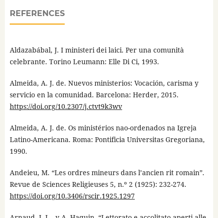
REFERENCES
Aldazabábal, J. I ministeri dei laici. Per una comunità
celebrante. Torino Leumann: Elle Di Ci, 1993.
Almeida, A. J. de. Nuevos ministerios: Vocación, carisma y
servicio en la comunidad. Barcelona: Herder, 2015.
https://doi.org/10.2307/j.ctvt9k3wv
Almeida, A. J. de. Os ministérios nao-ordenados na Igreja
Latino-Americana. Roma: Pontificia Universitas Gregoriana,
1990.
Andeieu, M. “Les ordres mineurs dans l’ancien rit romain”.
Revue de Sciences Religieuses 5, n.º 2 (1925): 232-274.
https://doi.org/10.3406/rscir.1925.1297
Arnaud, J.-L., y A. Haquin. “Lettorato e accolitato aperti alle