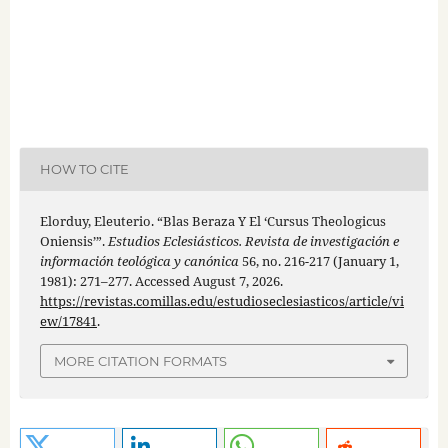
HOW TO CITE
Elorduy, Eleuterio. “Blas Beraza Y El ‘Cursus Theologicus
Oniensis’”.
Estudios Eclesiásticos. Revista de investigación e
información teológica y canónica
56, no. 216-217 (January 1,
1981): 271–277. Accessed August 7, 2026.
https://revistas.comillas.edu/estudioseclesiasticos/article/vi
ew/17841
.
MORE CITATION FORMATS