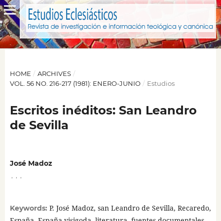
HOME
/
ARCHIVES
/
VOL. 56 NO. 216-217 (1981): ENERO-JUNIO
/
Estudios
Escritos inéditos: San Leandro
de Sevilla
José Madoz
,
,
,
P. José Madoz, san Leandro de Sevilla, Recaredo,
Keywords:
España, España visigoda, literatura, fuentes documentales