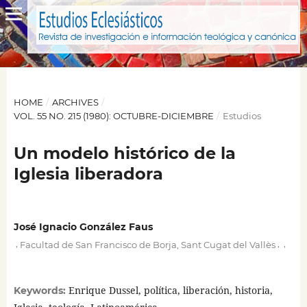
HOME
/
ARCHIVES
/
VOL. 55 NO. 215 (1980): OCTUBRE-DICIEMBRE
/
Estudios
Un modelo histórico de la
Iglesia liberadora
José Ignacio González Faus
,
,
,
Facultad de San Francisco de Borja, Sant Cugat del Vallès
Enrique Dussel, política, liberación, historia,
Keywords: