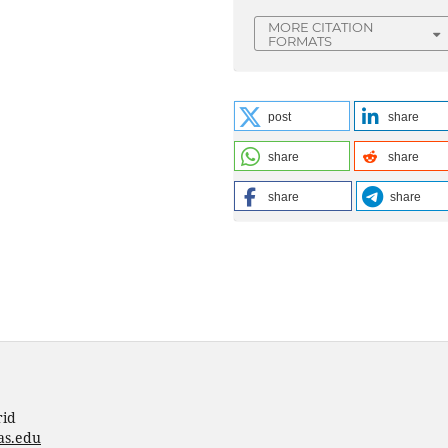
MORE CITATION
FORMATS
post
share
share
share
share
share
rid
as.edu