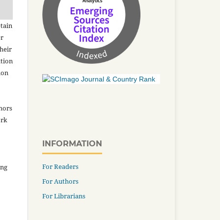
tain
er
heir
ation
ion
thors
ork
INFORMATION
For Readers
ing
For Authors
For Librarians