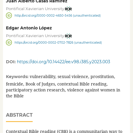
Juan Alberto Casas Ramírez
Pontifical Xavierian University
http://orcid.org/0000-0002-4650-5456 (unauthenticated)
Edgar Antonio López
Pontifical Xavierian University
https://orcid.org/0000-0002-0702-7826 (unauthenticated)
DOI:
https://doi.org/10.14422/ee.v98.i385.y2023.003
vulnerability, sexual violence, prostitution,
Keywords:
femicide, Book of Judges, contextual Bible reading,
participatory action research, violence against women in
the Bible
ABSTRACT
Contextual Bible reading (CBR) is a communitarian way to