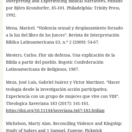
Interpreting and Experiencing Biblical Narratives, editado
por Björn Krondorfer, 85-101. Philadelphia: Trinity Press,
1992.
Mena, Maricel. “Violencia sexual y desplazamiento forzado
a la luz del libro de los Jueces”. Revista de Interpretación
Bíblica Latinoamericana 63, n.º 2 (2009): 54-67.
Mesters, Carlos. Flor sin defensa. Una explicación de la
Biblia a partir del pueblo. Bogotá: Confederación
Latinoamericana de Religiosos, 1987.
Meza, José Luis, Gabriel Suárez y Víctor Martínez. “Hacer
teología desde la investigación acción participativa.
Experiencia con un grupo de mujeres que vive con VIH”.
Theologica Xaveriana 183 (2017): 141-161.
https://doi.org/10.11144/javeriana.tx67-183.htdiap
Michelson, Marty Alan. Reconciling Violence and Kingship:
Study of Judges and 1 Samuel. Eugene: Pickwick