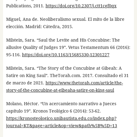
Publications, 2011.
https://doi.org/10.2307/j.ctt1cgf0qx
Miguel, Ana de. Neoliberalismo sexual. El mito de la libre
elección. Madrid: Cátedra, 2015.
Milstein, Sara. “Saul the Levite and His Concubine: The
allusive Quality of Judges 19”. Vetus Testamentum 66 (2016):
95-116.
https://doi.org/10.1163/15685330-12301227
Milstein, Sara. “The Story of the Concubine at Gibeah: A
Satire on King Saul”. TheTorah.com. 2017. Consultado el 31
de marzo de 2021.
https://www.thetorah.com/article/the-
story-of-the-concubine-at-gibeaha-satire-on-king-saul
Molano, Héctor. “Un acercamiento narrativo a Jueces
capítulo 19”. Kronos Teológico 6 (2014): 53-62.
https://kronosteologico.unibautista.edu.co/index.php?
journal=KT&page=article&op=view&path%5B%5D=13